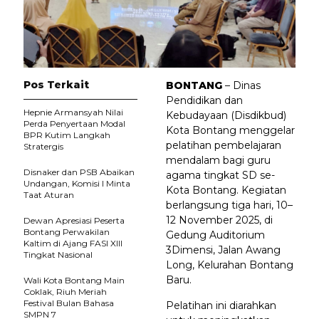
Pos Terkait
BONTANG
– Dinas
Pendidikan dan
Hepnie Armansyah Nilai
Kebudayaan (Disdikbud)
Perda Penyertaan Modal
Kota Bontang menggelar
BPR Kutim Langkah
pelatihan pembelajaran
Stratergis
mendalam bagi guru
Disnaker dan PSB Abaikan
agama tingkat SD se-
Undangan, Komisi I Minta
Kota Bontang. Kegiatan
Taat Aturan
berlangsung tiga hari, 10–
12 November 2025, di
Dewan Apresiasi Peserta
Bontang Perwakilan
Gedung Auditorium
Kaltim di Ajang FASI XIII
3Dimensi, Jalan Awang
Tingkat Nasional
Long, Kelurahan Bontang
Baru.
Wali Kota Bontang Main
Coklak, Riuh Meriah
Festival Bulan Bahasa
Pelatihan ini diarahkan
SMPN 7