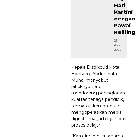
Hari
Kartini
dengan
Pawai
Keliling
25
APR
2026
Kepala Disdikbud Kota
Bontang, Abduh Safa
Muha, menyebut
pihaknya terus
mendorong peningkatan
kualitas tenaga pendidik,
termasuk kemampuan
mengoperasikan media
digital sebagai bagian dari
proses belajar.
“Kami ingin guru agama