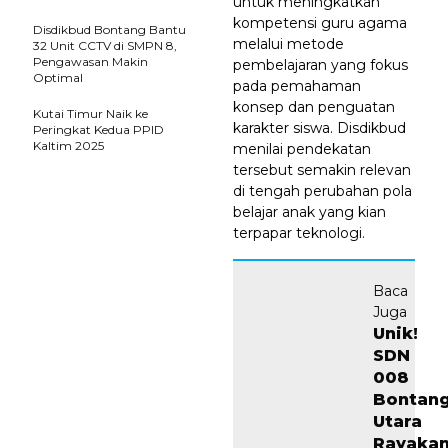
untuk meningkatkan
kompetensi guru agama
Disdikbud Bontang Bantu
melalui metode
32 Unit CCTV di SMPN 8,
Pengawasan Makin
pembelajaran yang fokus
Optimal
pada pemahaman
konsep dan penguatan
Kutai Timur Naik ke
karakter siswa. Disdikbud
Peringkat Kedua PPID
Kaltim 2025
menilai pendekatan
tersebut semakin relevan
di tengah perubahan pola
belajar anak yang kian
terpapar teknologi.
Baca
Juga
Unik!
SDN
008
Bontan
Utara
Rayaka