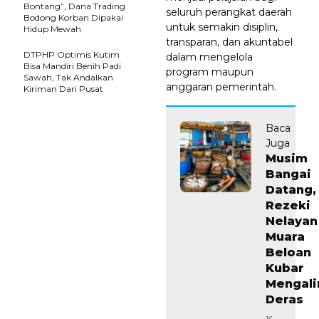
Bontang”, Dana Trading
seluruh perangkat daerah
Bodong Korban Dipakai
untuk semakin disiplin,
Hidup Mewah
transparan, dan akuntabel
DTPHP Optimis Kutim
dalam mengelola
Bisa Mandiri Benih Padi
program maupun
Sawah, Tak Andalkan
anggaran pemerintah.
Kiriman Dari Pusat
Baca
Juga
Musim
Bangai
Datang,
Rezeki
Nelayan
Muara
Beloan
Kubar
Mengali
Deras
16