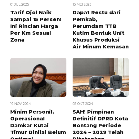
01 JUL 2025
15 MEI 2023
Tarif Ojol Naik
Dapat Restu dari
Sampai 15 Persen!
Pemkab,
Ini Rincian Harga
Perumdam TTB
Per Km Sesuai
Kutim Bentuk Unit
Zona
Khusus Produksi
Air Minum Kemasan
19 NOV 2024
02 OKT 2024
Minim Personil,
SAH! Pimpinan
Operasional
Definitif DPRD Kota
Damkar Kutai
Bontang Periode
Timur Dinilai Belum
2024 – 2029 Telah