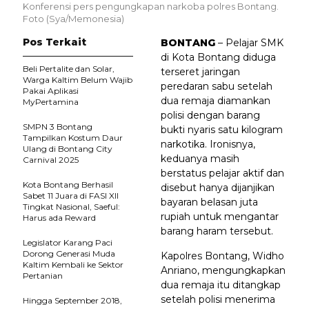
Konferensi pers pengungkapan narkoba polres Bontang.
Foto (Sya/Memonesia)
Pos Terkait
BONTANG
– Pelajar SMK
di Kota Bontang diduga
Beli Pertalite dan Solar,
terseret jaringan
Warga Kaltim Belum Wajib
peredaran sabu setelah
Pakai Aplikasi
dua remaja diamankan
MyPertamina
polisi dengan barang
SMPN 3 Bontang
bukti nyaris satu kilogram
Tampilkan Kostum Daur
narkotika. Ironisnya,
Ulang di Bontang City
keduanya masih
Carnival 2025
berstatus pelajar aktif dan
Kota Bontang Berhasil
disebut hanya dijanjikan
Sabet 11 Juara di FASI XII
bayaran belasan juta
Tingkat Nasional, Saeful:
rupiah untuk mengantar
Harus ada Reward
barang haram tersebut.
Legislator Karang Paci
Dorong Generasi Muda
Kapolres Bontang, Widho
Kaltim Kembali ke Sektor
Anriano, mengungkapkan
Pertanian
dua remaja itu ditangkap
setelah polisi menerima
Hingga September 2018,