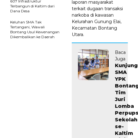
607 Infrastruktur
laporan masyarakat
Terbangun di Kaltim dari
terkait dugaan transaksi
Dana Desa
narkoba di kawasan
Kelurahan Gunung Elai,
Keluhan SMA Tak
Tertangani, Wawali
Kecamatan Bontang
Bontang Usul Kewenangan
Utara.
Dikembalikan ke Daerah
Baca
Juga
Kunjung
SMA
YPK
Bontang
Tim
Juri
Lomba
Perpup
Sekolah
se-
Kaltim