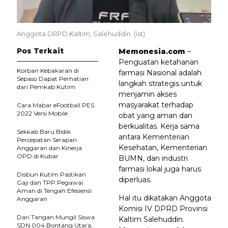
Anggota DRPD Kaltim, Salehuddin. (ist)
Pos Terkait
Memonesia.com
–
Penguatan ketahanan
Korban Kebakaran di
farmasi Nasional adalah
Sepaso Dapat Perhatian
langkah strategis untuk
dari Pemkab Kutim
menjamin akses
masyarakat terhadap
Cara Mabar eFootball PES
2022 Versi Mobile
obat yang aman dan
berkualitas. Kerja sama
Sekkab Baru Bidik
antara Kementerian
Percepatan Serapan
Kesehatan, Kementerian
Anggaran dan Kinerja
OPD di Kubar
BUMN, dan industri
farmasi lokal juga harus
Disbun Kutim Pastikan
diperluas.
Gaji dan TPP Pegawai
Aman di Tengah Efesiensi
Hal itu dikatakan Anggota
Anggaran
Komisi IV DPRD Provinsi
Dari Tangan Mungil Siswa
Kaltim Salehuddin.
SDN 004 Bontang Utara,