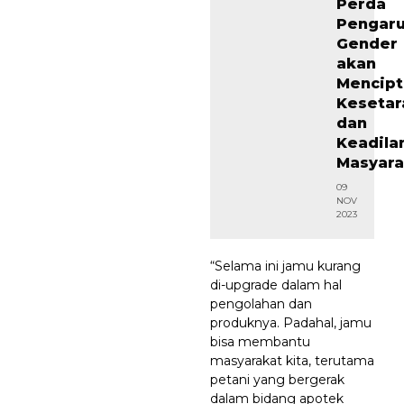
Perda
Pengar
Gender
akan
Mencip
Kesetar
dan
Keadila
Masyara
09
NOV
2023
“Selama ini jamu kurang
di-upgrade dalam hal
pengolahan dan
produknya. Padahal, jamu
bisa membantu
masyarakat kita, terutama
petani yang bergerak
dalam bidang apotek