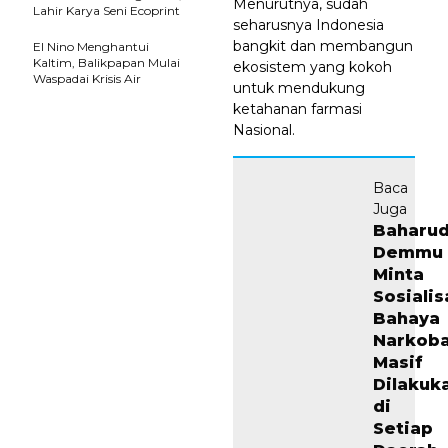
Menurutnya, sudah
Lahir Karya Seni Ecoprint
seharusnya Indonesia
bangkit dan membangun
El Nino Menghantui
Kaltim, Balikpapan Mulai
ekosistem yang kokoh
Waspadai Krisis Air
untuk mendukung
ketahanan farmasi
Nasional.
Baca
Juga
Baharud
Demmu
Minta
Sosialis
Bahaya
Narkob
Masif
Dilakuk
di
Setiap