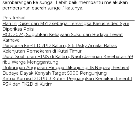
sembarangan ke sungai. Lebih baik membantu melakukan
pembersihan daerah sungai,” katanya.
Pos Terkait
Hari Ini, Gisel dan MYD sebagai Tersangka Kasus Video Syur
Diperiksa Polisi
BCC 2024, Suguhkan Kekayaan Suku dan Budaya Lewat
Karnaval
Paripurna ke-41 DRPD Kaltim, Siti Risky Amalai Bahas
Kelanjutan Pemekaran di Kutai Timur
Ribut Soal Iuran BPJS di Kaltim, Nasib Jaminan Kesehatan 49
ribu Warga Menggantung
Dukungan Anggaran Hingga Dikunjungi 15 Negara, Festival
Budaya Dayak Kenyah Target 5000 Pengunjung
Ketua Komisi D DPRD Kutim Perjuangkan Kenaikan Insentif
P3K dan TK2D di Kutim