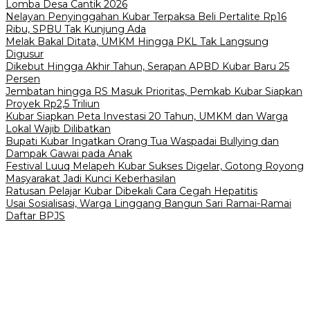
Lomba Desa Cantik 2026
Nelayan Penyinggahan Kubar Terpaksa Beli Pertalite Rp16
Ribu, SPBU Tak Kunjung Ada
Melak Bakal Ditata, UMKM Hingga PKL Tak Langsung
Digusur
Dikebut Hingga Akhir Tahun, Serapan APBD Kubar Baru 25
Persen
Jembatan hingga RS Masuk Prioritas, Pemkab Kubar Siapkan
Proyek Rp2,5 Triliun
Kubar Siapkan Peta Investasi 20 Tahun, UMKM dan Warga
Lokal Wajib Dilibatkan
Bupati Kubar Ingatkan Orang Tua Waspadai Bullying dan
Dampak Gawai pada Anak
Festival Luuq Melapeh Kubar Sukses Digelar, Gotong Royong
Masyarakat Jadi Kunci Keberhasilan
Ratusan Pelajar Kubar Dibekali Cara Cegah Hepatitis
Usai Sosialisasi, Warga Linggang Bangun Sari Ramai-Ramai
Daftar BPJS