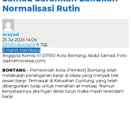
Normalisasi Rutin
Arsyad
25 Jul 2024 14:04
DPRD Bontang
0
765
2 menit membaca
Anggota Komisi III DPRD Kota Bontang, Abdul Samad. Foto
(sa/memonesia.com)
BONTANG
– Pemerintah Kota (Pemkot) Bontang telah
melakukan penanganan banjir di lokasi yang menjadi titik
rawan banjir. Termasuk di Kelurahan Guntung, yang telah
dibangunkan turap untuk menahan air meluap. Namun
kenyataannya, jika hujan deras turun maka masih terendam
banjir.