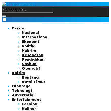
Berita
Nasional
Internasional
Ekonomi
Politik
Hukrim
Kesehatan
Pendidikan
Sosbud
Otomotif
Kaltim
Bontang
Kutai Timur
Olahraga
Teknologi
Advertorial
Entertainment
Fashion
Kuliner