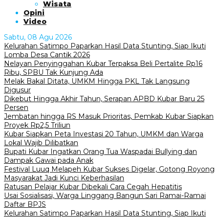
Wisata
Opini
Video
Sabtu, 08 Agu 2026
Kelurahan Satimpo Paparkan Hasil Data Stunting, Siap Ikuti
Lomba Desa Cantik 2026
Nelayan Penyinggahan Kubar Terpaksa Beli Pertalite Rp16
Ribu, SPBU Tak Kunjung Ada
Melak Bakal Ditata, UMKM Hingga PKL Tak Langsung
Digusur
Dikebut Hingga Akhir Tahun, Serapan APBD Kubar Baru 25
Persen
Jembatan hingga RS Masuk Prioritas, Pemkab Kubar Siapkan
Proyek Rp2,5 Triliun
Kubar Siapkan Peta Investasi 20 Tahun, UMKM dan Warga
Lokal Wajib Dilibatkan
Bupati Kubar Ingatkan Orang Tua Waspadai Bullying dan
Dampak Gawai pada Anak
Festival Luuq Melapeh Kubar Sukses Digelar, Gotong Royong
Masyarakat Jadi Kunci Keberhasilan
Ratusan Pelajar Kubar Dibekali Cara Cegah Hepatitis
Usai Sosialisasi, Warga Linggang Bangun Sari Ramai-Ramai
Daftar BPJS
Kelurahan Satimpo Paparkan Hasil Data Stunting, Siap Ikuti