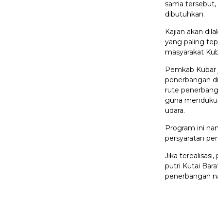
sama tersebut
dibutuhkan.
Kajian akan di
yang paling te
masyarakat Kub
Pemkab Kubar 
penerbangan di
rute penerbang
guna mendukung
udara.
Program ini na
persyaratan pen
Jika terealisas
putri Kutai Bara
penerbangan na