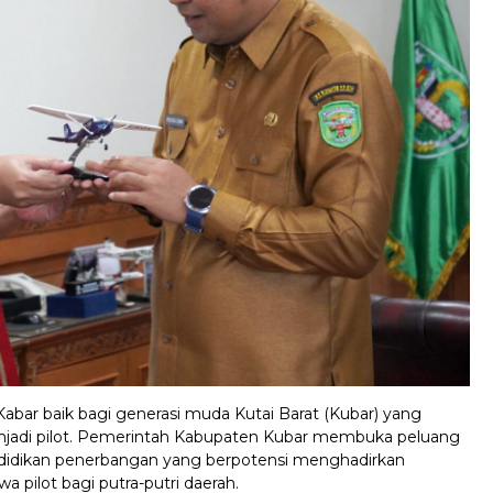
Kabar baik bagi generasi muda Kutai Barat (Kubar) yang
enjadi pilot. Pemerintah Kabupaten Kubar membuka peluang
didikan penerbangan yang berpotensi menghadirkan
a pilot bagi putra-putri daerah.