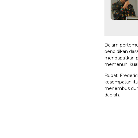
Dalam pertemua
pendidikan dasa
mendapatkan p
memenuhi kualif
Bupati Frederi
kesempatan itu
menembus dunia
daerah.