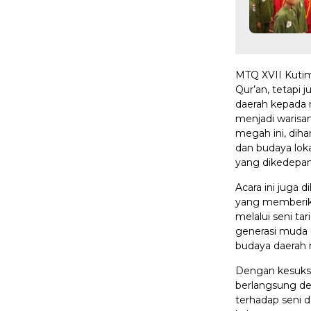
MTQ XVII Kutim 
Qur’an, tetapi
daerah kepada m
menjadi warisa
megah ini, dih
dan budaya lok
yang dikedepa
Acara ini juga 
yang memberika
melalui seni tar
generasi muda
budaya daerah 
Dengan kesukse
berlangsung d
terhadap seni da