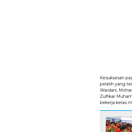
Kesuksesan page
pelatih yang ter
Wardani, Mohamm
Zulfikar Muham
bekerja keras m