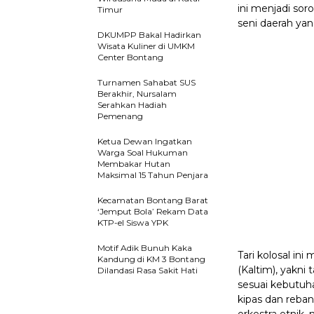
ini menjadi so
Timur
seni daerah ya
DKUMPP Bakal Hadirkan
Wisata Kuliner di UMKM
Center Bontang
Turnamen Sahabat SUS
Berakhir, Nursalam
Serahkan Hadiah
Pemenang
Ketua Dewan Ingatkan
Warga Soal Hukuman
Membakar Hutan
Maksimal 15 Tahun Penjara
Kecamatan Bontang Barat
‘Jemput Bola’ Rekam Data
KTP-el Siswa YPK
Motif Adik Bunuh Kaka
Tari kolosal in
Kandung di KM 3 Bontang
(Kaltim), yakni 
Dilandasi Rasa Sakit Hati
sesuai kebutuha
kipas dan reban
orkestra etnik