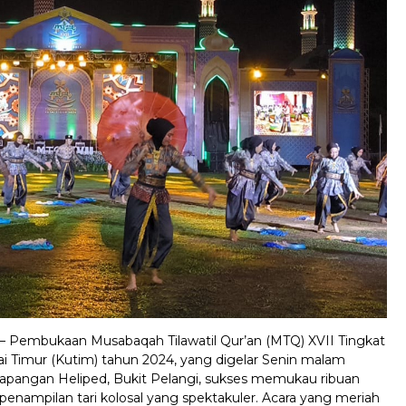
– Pembukaan Musabaqah Tilawatil Qur’an (MTQ) XVII Tingkat
i Timur (Kutim) tahun 2024, yang digelar Senin malam
 Lapangan Heliped, Bukit Pelangi, sukses memukau ribuan
penampilan tari kolosal yang spektakuler. Acara yang meriah