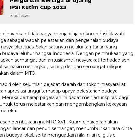
Perguruan Berlaga di Ajarng
IPSI Kutim Cup 2023
09 JUL 2023
diharapkan tidak hanya menjadi ajang kompetisi tilawatil
 juga sebagai wadah pelestarian dan pengenalan budaya
asyarakat luas. Salah satunya melalui tari-tarian yang
n budaya leluhur bangsa Indonesia. Dengan pembukaan yang
arapkan semangat dan antusiasme masyarakat terhadap seni
al semakin meningkat, seiring dengan semangat religius
nkan dalam MTQ.
dihadiri oleh sejumlah pejabat daerah dan tokoh masyarakat
n apresiasi tinggi terhadap upaya pelestarian budaya
i. Mereka berharap pagelaran ini dapat menjadi inspirasi bagi
 untuk terus melestarikan dan mengembangkan kekayaan
mereka.
san pembukaan ini, MTQ XVII Kutim diharapkan akan
engan lancar dan penuh semangat, menumbuhkan rasa cinta
n budaya lokal, serta menguatkan nilai-nilai religius di