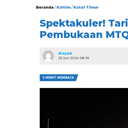
Beranda
/
Kaltim
/
Kutai Timur
Spektakuler! Tar
Pembukaan MTQ 
Arsyad
25 Jun 2024 08:39
2 MENIT MEMBACA