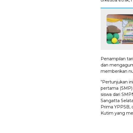
Penampilan tar
dan mengagumk
memberikan nu
“Pertunjukan in
pertama (SMP) 
siswa dari SMP
Sangatta Selat
Prima YPPSB, d
Kutim yang mem