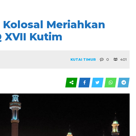
i Kolosal Meriahkan
XVII Kutim
0
401
KUTAI TIMUR