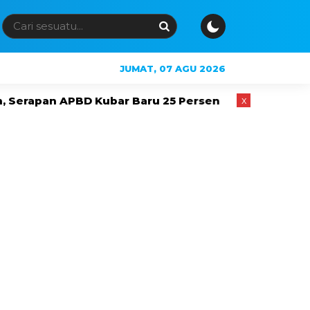
JUMAT, 07 AGU 2026
D Kubar Baru 25 Persen
Jembatan hingga RS Masuk
x