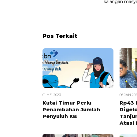
kalangan masyar
Pos Terkait
01 MEI 2023
06 JAN 20
Kutai Timur Perlu
Rp43 M
Penambahan Jumlah
Digel
Penyuluh KB
Tanju
Atasi 