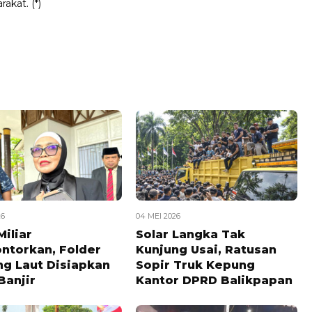
akat. (*)
26
04 MEI 2026
iliar
Solar Langka Tak
ontorkan, Folder
Kunjung Usai, Ratusan
ng Laut Disiapkan
Sopir Truk Kepung
Banjir
Kantor DPRD Balikpapan