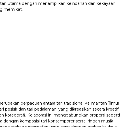
rotan utama dengan menampilkan keindahan dan kekayaan
ng memikat.
i merupakan perpaduan antara tari tradisional Kalimantan Timur
tari pesisir dan tari pedalaman, yang dikreasikan secara kreatif
n koreografi. Kolaborasi ini menggabungkan properti seperti
a dengan komposisi tari kontemporer serta iringan musik
, menciptakan penampilan yang sarat dengan makna budaya.