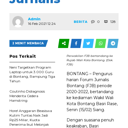
Admin
0
128
BERITA
16 Feb 2021 12:24
2 MENIT MEMBACA
Pos Terkait
Perwakilan FJB bertandang ke
Rujab Wali Kota Bontang. (Dok.
FJB)
Neni Targetkan Program
Laptop untuk 3.000 Guru
BONTANG – Pengurus
di Bontang, Rampung Tiga
harian Forum Jurnalis
Tahun
Bontang (FJB) periode
Coutinho Didiagnosis
2020-2022, bertandang
Menderita Cedera
ke kediaman Wakil Wali
Hamstring
Kota Bontang Basri Rase,
Senin (15/02) Siang.
Hore! Anggaran Beasiswa
Kutim Tuntas Naik Jadi
Dengan suasana penuh
Rp25 Miliar, Kuota
Penerima Ikut Melonjak
keakraban, Basri