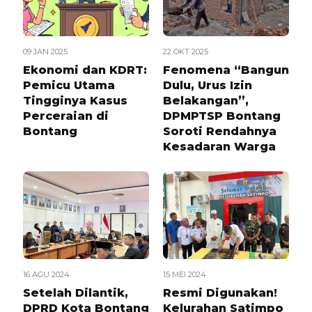
09 JAN 2025
22 OKT 2025
Ekonomi dan KDRT:
Fenomena “Bangun
Pemicu Utama
Dulu, Urus Izin
Tingginya Kasus
Belakangan”,
Perceraian di
DPMPTSP Bontang
Bontang
Soroti Rendahnya
Kesadaran Warga
16 AGU 2024
15 MEI 2024
Setelah Dilantik,
Resmi Digunakan!
DPRD Kota Bontang
Kelurahan Satimpo