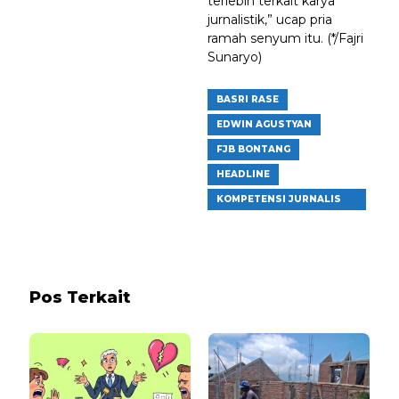
terlebih terkait karya
jurnalistik,” ucap pria
ramah senyum itu. (*/Fajri
Sunaryo)
BASRI RASE
EDWIN AGUSTYAN
FJB BONTANG
HEADLINE
KOMPETENSI JURNALIS
BONTANG
Pos Terkait