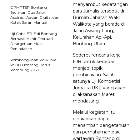
menyambut kedatangan
DPMPTSP Bontang
para Jurnalis tersebut di
Sediakan Dua Jalur
Rumah Jabatan Wakil
Aspirasi, Aduan Digital dan
Kotak Saran Manual
Walikota yang berada di
Jalan Awang Long,
Uji Coba ETLE di Bontang
Kelurahan Api-Api,
Berhasil, Akhir Februari
Bontang Utara.
Ditargetkan Mulai
Penindakan
Sederet rencana kerja
Pembangunan Poliklinik
FJB untuk kedepan
RSUD Bontang Harus
menjadi topik
Rampung 2021
pembicaraan. Salah
satunya Uji Kompetisi
Jurnalis (UKJ) yang akan
dilaksanakan Maret
mendatang.
Melalui kegiatan itu
diharapkan dapat
menambah pengetahuan
dan pemahaman para
wartawan Bontang di