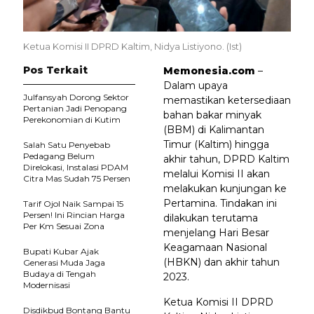
Ketua Komisi II DPRD Kaltim, Nidya Listiyono. (Ist)
Pos Terkait
Memonesia.com
–
Dalam upaya
Julfansyah Dorong Sektor
memastikan ketersediaan
Pertanian Jadi Penopang
bahan bakar minyak
Perekonomian di Kutim
(BBM) di Kalimantan
Timur (Kaltim) hingga
Salah Satu Penyebab
Pedagang Belum
akhir tahun, DPRD Kaltim
Direlokasi, Instalasi PDAM
melalui Komisi II akan
Citra Mas Sudah 75 Persen
melakukan kunjungan ke
Pertamina. Tindakan ini
Tarif Ojol Naik Sampai 15
Persen! Ini Rincian Harga
dilakukan terutama
Per Km Sesuai Zona
menjelang Hari Besar
Keagamaan Nasional
Bupati Kubar Ajak
(HBKN) dan akhir tahun
Generasi Muda Jaga
Budaya di Tengah
2023.
Modernisasi
Ketua Komisi II DPRD
Disdikbud Bontang Bantu