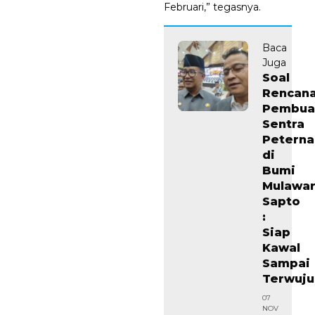
Februari,” tegasnya.
Baca
Juga
Soal
Rencan
Pembua
Sentra
Peterna
di
Bumi
Mulawa
Sapto
:
Siap
Kawal
Sampai
Terwuj
07
NOV