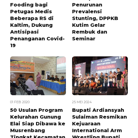
Fooding bagi
Penurunan
Petugas Medis
Prevalensi
Beberapa RS di
Stunting, DPPKB
Kaltim, Dukung
Kutim Gelar
Antisipasi
Rembuk dan
Penanganan Covid-
Seminar
19
01 FEB 2020
25 MEI 2024
50 Usulan Program
Bupati Ardiansyah
Kelurahan Gunung
Sulaiman Resmikan
Elai Siap Dibawa ke
Kejuaraan
Musrenbang
International Arm
Tingkat Kecamatan
Wrestling Bupati