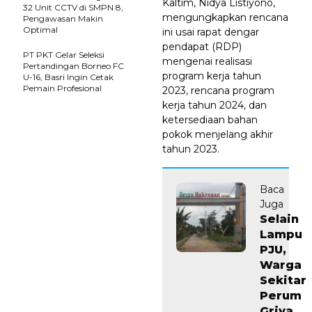
Kaltim, Nidya Listiyono,
32 Unit CCTV di SMPN 8,
mengungkapkan rencana
Pengawasan Makin
Optimal
ini usai rapat dengar
pendapat (RDP)
PT PKT Gelar Seleksi
mengenai realisasi
Pertandingan Borneo FC
program kerja tahun
U-16, Basri Ingin Cetak
Pemain Profesional
2023, rencana program
kerja tahun 2024, dan
ketersediaan bahan
pokok menjelang akhir
tahun 2023.
Baca
Juga
Selain
Lampu
PJU,
Warga
Sekitar
Perum
Griya