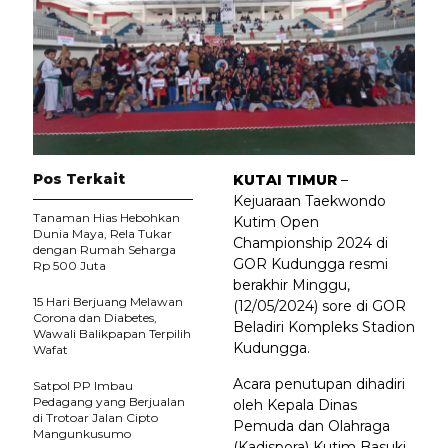
Pos Terkait
KUTAI TIMUR
–
Kejuaraan Taekwondo
Tanaman Hias Hebohkan
Kutim Open
Dunia Maya, Rela Tukar
Championship 2024 di
dengan Rumah Seharga
GOR Kudungga resmi
Rp 500 Juta
berakhir Minggu,
15 Hari Berjuang Melawan
(12/05/2024) sore di GOR
Corona dan Diabetes,
Beladiri Kompleks Stadion
Wawali Balikpapan Terpilih
Kudungga.
Wafat
Acara penutupan dihadiri
Satpol PP Imbau
Pedagang yang Berjualan
oleh Kepala Dinas
di Trotoar Jalan Cipto
Pemuda dan Olahraga
Mangunkusumo
(Kadispora) Kutim Basuki