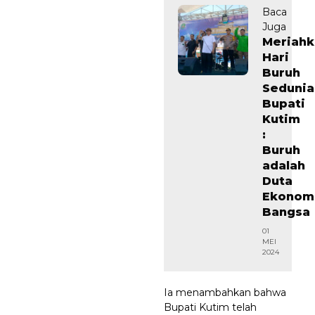
Baca
Juga
Meriahk
Hari
Buruh
Sedunia
Bupati
Kutim
:
Buruh
adalah
Duta
Ekonom
Bangsa
01
MEI
2024
Ia menambahkan bahwa
Bupati Kutim telah