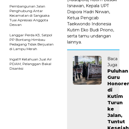
Isnawan, Kepala UPT
Pembangunan Jalan
Penghubung Antar
Dispora Hadri Nirwan,
Kecamatan di Sangsaka
Ketua Pengcab
Tuai Apresiasi Anggota
Taekwondo Indonesia
Dewan
Kutim Eko Budi Priono,
Langgar Perda K3, Satpol
serta tamu undangan
PP Bontang Himbau
lainnya.
Pedagang Tidak Berjualan
di Lampu Merah
Baca
Ingat!!! Ketahuan Jual Air
PDAM, Pelanggan Bakal
Juga
Disanksi
Puluhan
Guru
Honore
di
Kutim
Turun
ke
Jalan,
Tuntut
Kesejah