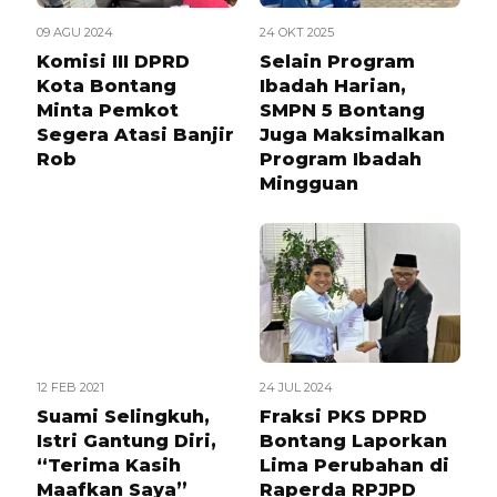
09 AGU 2024
24 OKT 2025
Komisi III DPRD
Selain Program
Kota Bontang
Ibadah Harian,
Minta Pemkot
SMPN 5 Bontang
Segera Atasi Banjir
Juga Maksimalkan
Rob
Program Ibadah
Mingguan
12 FEB 2021
24 JUL 2024
Suami Selingkuh,
Fraksi PKS DPRD
Istri Gantung Diri,
Bontang Laporkan
“Terima Kasih
Lima Perubahan di
Maafkan Saya”
Raperda RPJPD