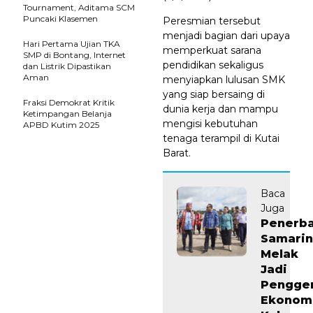
Tournament, Aditama SCM
Puncaki Klasemen
Peresmian tersebut
menjadi bagian dari upaya
Hari Pertama Ujian TKA
memperkuat sarana
SMP di Bontang, Internet
pendidikan sekaligus
dan Listrik Dipastikan
Aman
menyiapkan lulusan SMK
yang siap bersaing di
Fraksi Demokrat Kritik
dunia kerja dan mampu
Ketimpangan Belanja
mengisi kebutuhan
APBD Kutim 2025
tenaga terampil di Kutai
Barat.
Baca
Juga
Penerb
Samarin
Melak
Jadi
Pengge
Ekonom