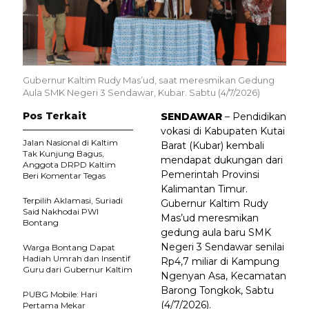
Gubernur Kaltim Rudy Mas’ud, saat meresmikan Gedung
Aula SMK Negeri 3 Sendawar, Kubar. Sabtu (4/7/2026)
Pos Terkait
SENDAWAR
– Pendidikan
vokasi di Kabupaten Kutai
Jalan Nasional di Kaltim
Barat (Kubar) kembali
Tak Kunjung Bagus,
mendapat dukungan dari
Anggota DRPD Kaltim
Pemerintah Provinsi
Beri Komentar Tegas
Kalimantan Timur.
Terpilih Aklamasi, Suriadi
Gubernur Kaltim Rudy
Said Nakhodai PWI
Mas’ud meresmikan
Bontang
gedung aula baru SMK
Negeri 3 Sendawar senilai
Warga Bontang Dapat
Hadiah Umrah dan Insentif
Rp4,7 miliar di Kampung
Guru dari Gubernur Kaltim
Ngenyan Asa, Kecamatan
Barong Tongkok, Sabtu
PUBG Mobile: Hari
(4/7/2026).
Pertama Mekar