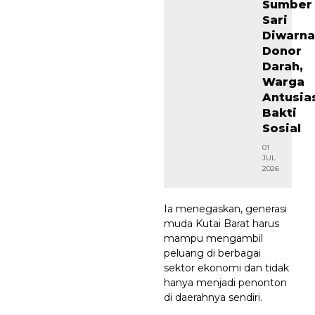
Sumber
Sari
Diwarna
Donor
Darah,
Warga
Antusia
Bakti
Sosial
01
JUL
2026
Ia menegaskan, generasi
muda Kutai Barat harus
mampu mengambil
peluang di berbagai
sektor ekonomi dan tidak
hanya menjadi penonton
di daerahnya sendiri.