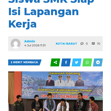
Isi Lapangan
Kerja
Admin
0
10
KUTAI BARAT
4 Jul 2026 11:31
2 MENIT MEMBACA