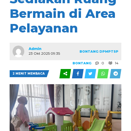
Bermain di Area
Pelayanan
Admin
BONTANG
DPMPTSP
23 Okt 2025 09:35
0
14
BONTANG
2 MENIT MEMBACA