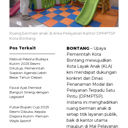
Ruang bermain anak di Area Pelayanan Kantor DPMPTSP
Kota Bontang.
Pos Terkait
BONTANG
– Upaya
Pemerintah Kota
Festival Pesona Budaya
Bontang mewujudkan
Kutim 2025 Resmi
Kota Layak Anak (KLA)
Ditutup, Pemerintah
kini mendapat dukungan
Siapkan Agenda Lebih
Besar Tahun Depan
konkret dari Dinas
Penanaman Modal dan
Faizal Ajak Pemkot
Pelayanan Terpadu Satu
Bangun Sinergi dengan
Pintu (DPMPTSP).
Legislatif
Instansi ini menghadirkan
Futsal Bupati Cup 2025
ruang bermain anak di
Resmi Dibuka, Kepala
setiap titik layanan publik,
Dispora Kutim: Pemain
baik di kantor utama
Wajib Sportif
maupun di Mal Pelayanan