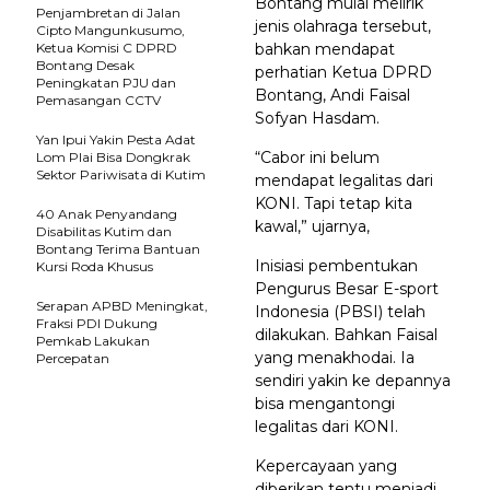
Bontang mulai melirik
Penjambretan di Jalan
jenis olahraga tersebut,
Cipto Mangunkusumo,
Ketua Komisi C DPRD
bahkan mendapat
Bontang Desak
perhatian Ketua DPRD
Peningkatan PJU dan
Bontang, Andi Faisal
Pemasangan CCTV
Sofyan Hasdam.
Yan Ipui Yakin Pesta Adat
“Cabor ini belum
Lom Plai Bisa Dongkrak
Sektor Pariwisata di Kutim
mendapat legalitas dari
KONI. Tapi tetap kita
40 Anak Penyandang
kawal,” ujarnya,
Disabilitas Kutim dan
Bontang Terima Bantuan
Inisiasi pembentukan
Kursi Roda Khusus
Pengurus Besar E-sport
Serapan APBD Meningkat,
Indonesia (PBSI) telah
Fraksi PDI Dukung
dilakukan. Bahkan Faisal
Pemkab Lakukan
yang menakhodai. Ia
Percepatan
sendiri yakin ke depannya
bisa mengantongi
legalitas dari KONI.
Kepercayaan yang
diberikan tentu menjadi