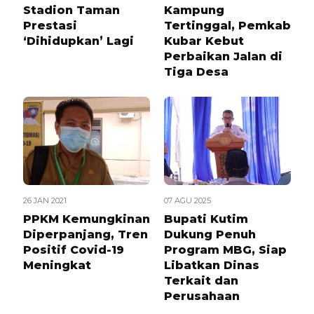
Stadion Taman
Kampung
Prestasi
Tertinggal, Pemkab
‘Dihidupkan’ Lagi
Kubar Kebut
Perbaikan Jalan di
Tiga Desa
26 JAN 2021
07 AGU 2025
PPKM Kemungkinan
Bupati Kutim
Diperpanjang, Tren
Dukung Penuh
Positif Covid-19
Program MBG, Siap
Meningkat
Libatkan Dinas
Terkait dan
Perusahaan