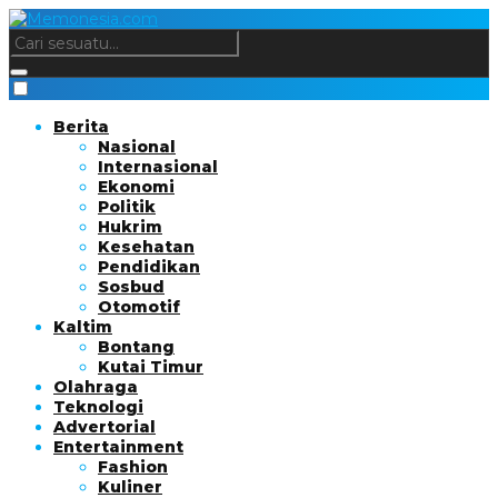
Berita
Nasional
Internasional
Ekonomi
Politik
Hukrim
Kesehatan
Pendidikan
Sosbud
Otomotif
Kaltim
Bontang
Kutai Timur
Olahraga
Teknologi
Advertorial
Entertainment
Fashion
Kuliner