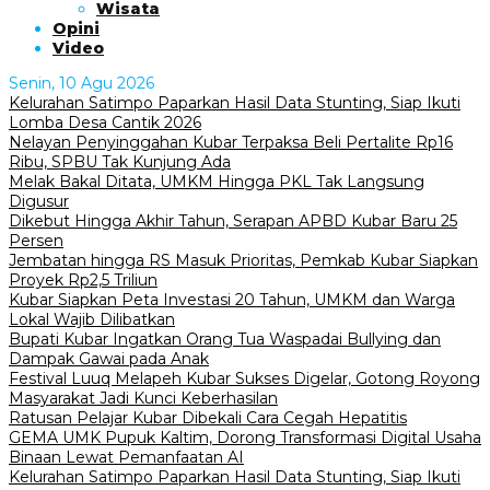
Wisata
Opini
Video
Senin, 10 Agu 2026
Kelurahan Satimpo Paparkan Hasil Data Stunting, Siap Ikuti
Lomba Desa Cantik 2026
Nelayan Penyinggahan Kubar Terpaksa Beli Pertalite Rp16
Ribu, SPBU Tak Kunjung Ada
Melak Bakal Ditata, UMKM Hingga PKL Tak Langsung
Digusur
Dikebut Hingga Akhir Tahun, Serapan APBD Kubar Baru 25
Persen
Jembatan hingga RS Masuk Prioritas, Pemkab Kubar Siapkan
Proyek Rp2,5 Triliun
Kubar Siapkan Peta Investasi 20 Tahun, UMKM dan Warga
Lokal Wajib Dilibatkan
Bupati Kubar Ingatkan Orang Tua Waspadai Bullying dan
Dampak Gawai pada Anak
Festival Luuq Melapeh Kubar Sukses Digelar, Gotong Royong
Masyarakat Jadi Kunci Keberhasilan
Ratusan Pelajar Kubar Dibekali Cara Cegah Hepatitis
GEMA UMK Pupuk Kaltim, Dorong Transformasi Digital Usaha
Binaan Lewat Pemanfaatan AI
Kelurahan Satimpo Paparkan Hasil Data Stunting, Siap Ikuti