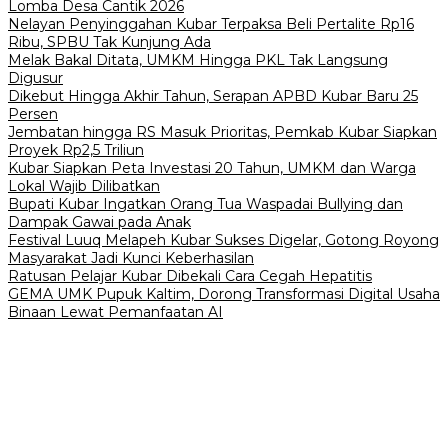
Lomba Desa Cantik 2026
Nelayan Penyinggahan Kubar Terpaksa Beli Pertalite Rp16
Ribu, SPBU Tak Kunjung Ada
Melak Bakal Ditata, UMKM Hingga PKL Tak Langsung
Digusur
Dikebut Hingga Akhir Tahun, Serapan APBD Kubar Baru 25
Persen
Jembatan hingga RS Masuk Prioritas, Pemkab Kubar Siapkan
Proyek Rp2,5 Triliun
Kubar Siapkan Peta Investasi 20 Tahun, UMKM dan Warga
Lokal Wajib Dilibatkan
Bupati Kubar Ingatkan Orang Tua Waspadai Bullying dan
Dampak Gawai pada Anak
Festival Luuq Melapeh Kubar Sukses Digelar, Gotong Royong
Masyarakat Jadi Kunci Keberhasilan
Ratusan Pelajar Kubar Dibekali Cara Cegah Hepatitis
GEMA UMK Pupuk Kaltim, Dorong Transformasi Digital Usaha
Binaan Lewat Pemanfaatan AI