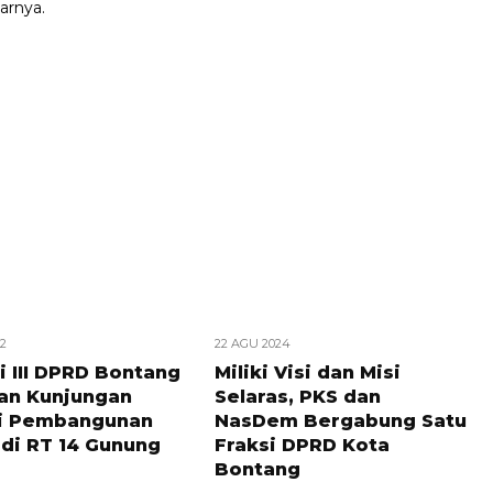
jarnya.
22
22 AGU 2024
i III DPRD Bontang
Miliki Visi dan Misi
an Kunjungan
Selaras, PKS dan
i Pembangunan
NasDem Bergabung Satu
 di RT 14 Gunung
Fraksi DPRD Kota
Bontang