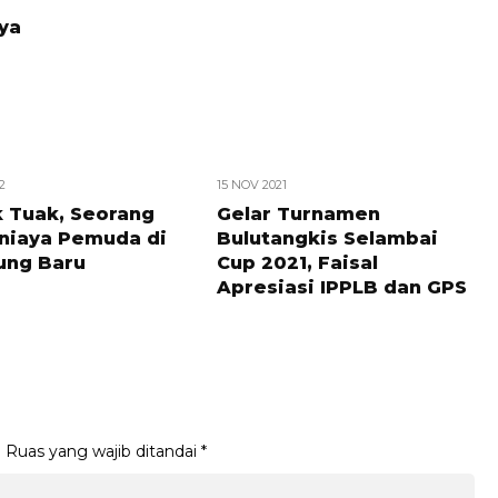
2
15 NOV 2021
 Tuak, Seorang
Gelar Turnamen
Aniaya Pemuda di
Bulutangkis Selambai
ng Baru
Cup 2021, Faisal
Apresiasi IPPLB dan GPS
.
Ruas yang wajib ditandai
*