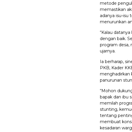
metode pengukur
memastikan akur
adanya isu-isu t
menurunkan angk
“Kalau datanya 
dengan baik. S
program desa, 
ujarnya.
Ia berharap, sin
PKB, Kader KK
menghadirkan k
panurunan stun
“Mohon dukunga
bapak dan ibu s
memilah progra
stunting, kemud
tentang penti
membuat konse
kesadaran warg