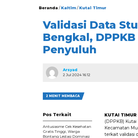
Beranda
/
Kaltim
/
Kutai Timur
Validasi Data St
Bengkal, DPPKB
Penyuluh
Arsyad
2 Jul 2024 16:12
2 MENIT MEMBACA
Pos Terkait
KUTAI TIMUR
(DPPKB) Kutai 
Antusiasme Cek Kesehatan
Kecamatan Muar
Gratis Tinggi, Warga
terkait validasi
Bontang Lestasi Dominasi