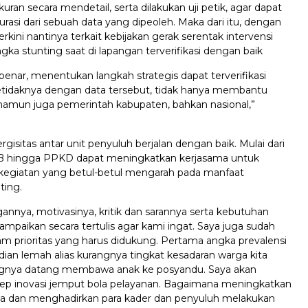
an secara mendetail, serta dilakukan uji petik, agar dapat
asi dari sebuah data yang dipeoleh. Maka dari itu, dengan
erkini nantinya terkait kebijakan gerak serentak intervensi
a stunting saat di lapangan terverifikasi dengan baik
benar, menentukan langkah strategis dapat terverifikasi
etidaknya dengan data tersebut, tidak hanya membantu
namun juga pemerintah kabupaten, bahkan nasional,”
ergisitas antar unit penyuluh berjalan dengan baik. Mulai dari
B hingga PPKD dapat meningkatkan kerjasama untuk
egiatan yang betul-betul mengarah pada manfaat
ting.
nnya, motivasinya, kritik dan sarannya serta kebutuhan
ampaikan secara tertulis agar kami ingat. Saya juga sudah
m prioritas yang harus didukung. Pertama angka prevalensi
ian lemah alias kurangnya tingkat kesadaran warga kita
ngnya datang membawa anak ke posyandu. Saya akan
p inovasi jemput bola pelayanan. Bagaimana meningkatkan
a dan menghadirkan para kader dan penyuluh melakukan