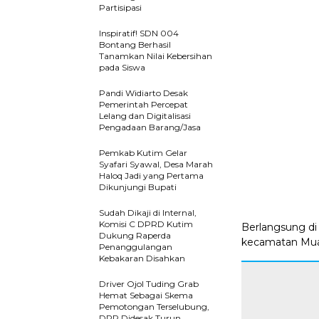
Partisipasi
Inspiratif! SDN 004
Bontang Berhasil
Tanamkan Nilai Kebersihan
pada Siswa
Pandi Widiarto Desak
Pemerintah Percepat
Lelang dan Digitalisasi
Pengadaan Barang/Jasa
Pemkab Kutim Gelar
Syafari Syawal, Desa Marah
Haloq Jadi yang Pertama
Dikunjungi Bupati
Sudah Dikaji di Internal,
Komisi C DPRD Kutim
Berlangsung di
Dukung Raperda
kecamatan Muar
Penanggulangan
Kebakaran Disahkan
Driver Ojol Tuding Grab
Hemat Sebagai Skema
Pemotongan Terselubung,
DPR Didesak Turun