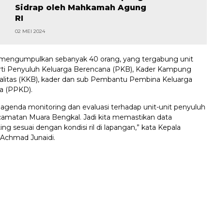
Sidrap oleh Mahkamah Agung
RI
02 MEI 2024
engumpulkan sebanyak 40 orang, yang tergabung unit
rti Penyuluh Keluarga Berencana (PKB), Kader Kampung
alitas (KKB), kader dan sub Pembantu Pembina Keluarga
a (PPKD).
 agenda monitoring dan evaluasi terhadap unit-unit penyuluh
camatan Muara Bengkal. Jadi kita memastikan data
ing sesuai dengan kondisi ril di lapangan,” kata Kepala
Achmad Junaidi.