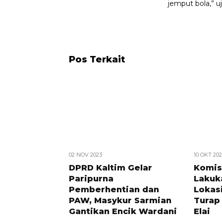
jemput bola,” u
Pos Terkait
02 NOV 2023
10 OKT 20
DPRD Kaltim Gelar
Komis
Paripurna
Lakuk
Pemberhentian dan
Lokas
PAW, Masykur Sarmian
Turap
Gantikan Encik Wardani
Elai