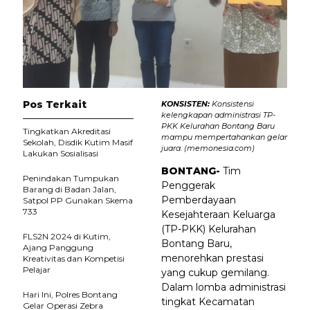
Pos Terkait
KONSISTEN:
Konsistensi
kelengkapan administrasi TP-
PKK Kelurahan Bontang Baru
Tingkatkan Akreditasi
mampu mempertahankan gelar
Sekolah, Disdik Kutim Masif
juara. (memonesia.com)
Lakukan Sosialisasi
BONTANG-
Tim
Penindakan Tumpukan
Penggerak
Barang di Badan Jalan,
Pemberdayaan
Satpol PP Gunakan Skema
733
Kesejahteraan Keluarga
(TP-PKK) Kelurahan
FLS2N 2024 di Kutim,
Bontang Baru,
Ajang Panggung
menorehkan prestasi
Kreativitas dan Kompetisi
Pelajar
yang cukup gemilang.
Dalam lomba administrasi
Hari Ini, Polres Bontang
tingkat Kecamatan
Gelar Operasi Zebra