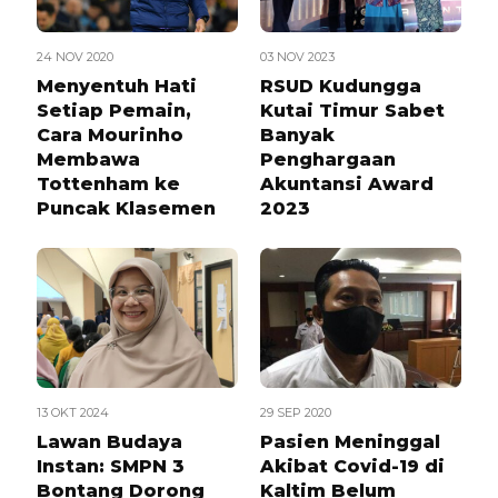
24 NOV 2020
03 NOV 2023
Menyentuh Hati
RSUD Kudungga
Setiap Pemain,
Kutai Timur Sabet
Cara Mourinho
Banyak
Membawa
Penghargaan
Tottenham ke
Akuntansi Award
Puncak Klasemen
2023
13 OKT 2024
29 SEP 2020
Lawan Budaya
Pasien Meninggal
Instan: SMPN 3
Akibat Covid-19 di
Bontang Dorong
Kaltim Belum