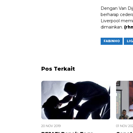
Dengan Van Dij
berharap cedera
Liverpool memi
dimainkan.
(rh
FABINHO
LI
Pos Terkait
20 NOV 2019
01 NOV 20