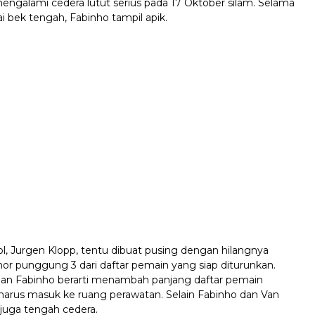
engalami cedera lutut serius pada 17 Oktober silam. Selama
 bek tengah, Fabinho tampil apik.
ol, Jurgen Klopp, tentu dibuat pusing dengan hilangnya
r punggung 3 dari daftar pemain yang siap diturunkan.
gan Fabinho berarti menambah panjang daftar pemain
harus masuk ke ruang perawatan. Selain Fabinho dan Van
p juga tengah cedera.