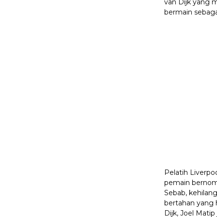
van Dijk yang m
bermain sebagai
Pelatih Liverpo
pemain bernomo
Sebab, kehilan
bertahan yang 
Dijk, Joel Mati