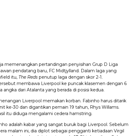
saja memenangkan pertandingan penyisihan Grup D Liga
wan pendatang baru, FC Midtjylland. Dalam laga yang
ield itu,
The Reds
penutup laga dengan skor 2-1.
rsebut membawa Liverpool ke puncak klasemen dengan 6
a angka dari Atalanta yang berada di posisi kedua.
enangan Liverpool memakan korban. Fabinho harus ditarik
nit ke-30 dan digantikan pemain 19 tahun, Rhys Willams.
sil itu diduga mengalami cedera hamstring.
nho adalah kabar yang sangat buruk bagi Liverpool. Sebelum
a malam ini, dia diplot sebagai pengganti ketiadaan Virgil