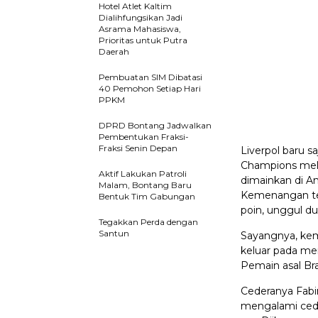
Hotel Atlet Kaltim
Dialihfungsikan Jadi
Asrama Mahasiswa,
Prioritas untuk Putra
Daerah
Pembuatan SIM Dibatasi
40 Pemohon Setiap Hari
PPKM
DPRD Bontang Jadwalkan
Pembentukan Fraksi-
Fraksi Senin Depan
Liverpol baru 
Champions mela
Aktif Lakukan Patroli
dimainkan di Anf
Malam, Bontang Baru
Kemenangan te
Bentuk Tim Gabungan
poin, unggul du
Tegakkan Perda dengan
Santun
Sayangnya, kem
keluar pada me
Pemain asal Bra
Cederanya Fabi
mengalami ceder