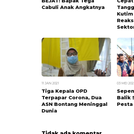
BEJAT! Bapak Tega
Cepat
Cabuli Anak Angkatnya
Tangg
Kutim
Reaks
Sekto
11 JAN 2021
03 MEI 202
Tiga Kepala OPD
Sepen
Terpapar Corona, Dua
Balik
ASN Bontang Meninggal
Pesta
Dunia
Tidak ada komentar