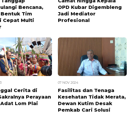
 Tanggap
Camat hingga Kepala
ulangi Bencana,
OPD Kubar Digembleng
 Bentuk Tim
Jadi Mediator
i Cepat Multi
Profesional
r
3
07 NOV 2024
ggal Cerita di
Fasilitas dan Tenaga
 Sakralnya Perayaan
Kesehatan Tidak Merata,
 Adat Lom Plai
Dewan Kutim Desak
Pemkab Cari Solusi