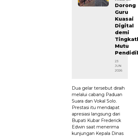
Dorong
Guru
Kuasai
Digital
demi
Tingkat
Mutu
Pendidi
23
JUN
2026
Dua gelar tersebut diraih
melalui cabang Paduan
Suara dan Vokal Solo.
Prestasi itu mendapat
apresiasi langsung dari
Bupati Kubar Frederick
Edwin saat menerima
kunjungan Kepala Dinas