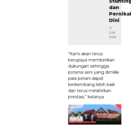
Stuntin
dan
Pernika
Dini
17
JUN
2026
“Kami akan terus
berupaya memberikan
dukungan sehingga
potensi seni yang dimiliki
para petani dapat
berkembang lebih baik
dan terus melahirkan
prestasi,” katanya.