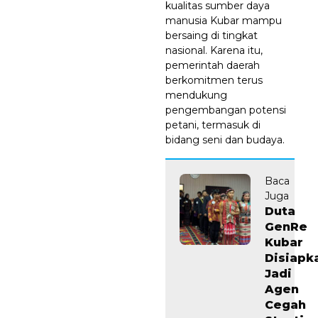
kualitas sumber daya
manusia Kubar mampu
bersaing di tingkat
nasional. Karena itu,
pemerintah daerah
berkomitmen terus
mendukung
pengembangan potensi
petani, termasuk di
bidang seni dan budaya.
Baca
Juga
Duta
GenRe
Kubar
Disiapk
Jadi
Agen
Cegah