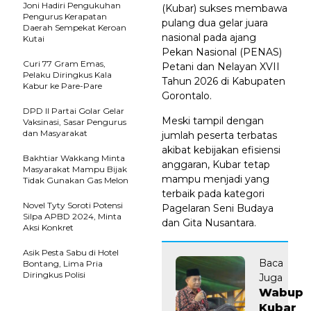
Joni Hadiri Pengukuhan
(Kubar) sukses membawa
Pengurus Kerapatan
pulang dua gelar juara
Daerah Sempekat Keroan
nasional pada ajang
Kutai
Pekan Nasional (PENAS)
Curi 77 Gram Emas,
Petani dan Nelayan XVII
Pelaku Diringkus Kala
Tahun 2026 di Kabupaten
Kabur ke Pare-Pare
Gorontalo.
DPD II Partai Golar Gelar
Meski tampil dengan
Vaksinasi, Sasar Pengurus
dan Masyarakat
jumlah peserta terbatas
akibat kebijakan efisiensi
Bakhtiar Wakkang Minta
anggaran, Kubar tetap
Masyarakat Mampu Bijak
mampu menjadi yang
Tidak Gunakan Gas Melon
terbaik pada kategori
Novel Tyty Soroti Potensi
Pagelaran Seni Budaya
Silpa APBD 2024, Minta
dan Gita Nusantara.
Aksi Konkret
Asik Pesta Sabu di Hotel
Baca
Bontang, Lima Pria
Diringkus Polisi
Juga
Wabup
Kubar