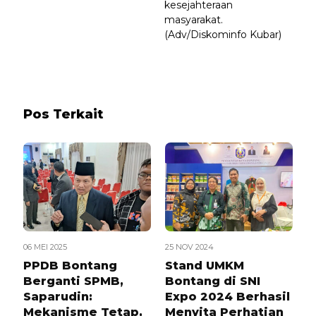
kesejahteraan
masyarakat.
(Adv/Diskominfo Kubar)
Pos Terkait
06 MEI 2025
25 NOV 2024
PPDB Bontang
Stand UMKM
Berganti SPMB,
Bontang di SNI
Saparudin:
Expo 2024 Berhasil
Mekanisme Tetap,
Menyita Perhatian