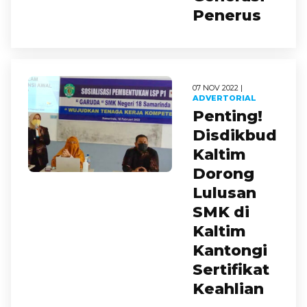
Penerus
07 NOV 2022 |
ADVERTORIAL
Penting!
Disdikbud
Kaltim
Dorong
Lulusan
SMK di
Kaltim
Kantongi
Sertifikat
Keahlian