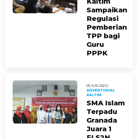
Kaltim
Sampaikan
Regulasi
Pemberian
TPP bagi
Guru
PPPK
05 JUN 2023 |
ADVERTORIAL
KALTIM
SMA Islam
Terpadu
Granada
Juara 1
FLS2N