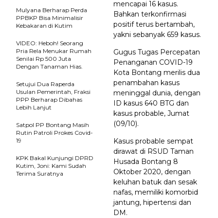
mencapai 16 kasus.
Mulyana Berharap Perda
Bahkan terkonfirmasi
PPBKP Bisa Minimalisir
positif terus bertambah,
Kebakaran di Kutim
yakni sebanyak 659 kasus.
VIDEO: Heboh! Seorang
Pria Rela Menukar Rumah
Gugus Tugas Percepatan
Senilai Rp 500 Juta
Penanganan COVID-19
Dengan Tanaman Hias.
Kota Bontang merilis dua
penambahan kasus
Setujui Dua Raperda
Usulan Pemerintah, Fraksi
meninggal dunia, dengan
PPP Berharap Dibahas
ID kasus 640 BTG dan
Lebih Lanjut
kasus probable, Jumat
(09/10).
Satpol PP Bontang Masih
Rutin Patroli Prokes Covid-
19
Kasus probable sempat
dirawat di RSUD Taman
KPK Bakal Kunjungi DPRD
Husada Bontang 8
Kutim, Joni: Kami Sudah
Oktober 2020, dengan
Terima Suratnya
keluhan batuk dan sesak
nafas, memiliki komorbid
jantung, hipertensi dan
DM.