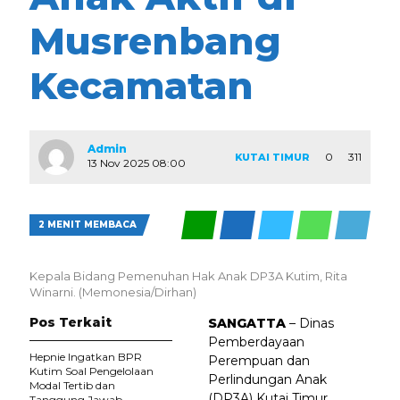
Musrenbang
Kecamatan
Admin
0
311
KUTAI TIMUR
13 Nov 2025 08:00
2 MENIT MEMBACA
Kepala Bidang Pemenuhan Hak Anak DP3A Kutim, Rita
Winarni. (Memonesia/Dirhan)
Pos Terkait
SANGATTA
– Dinas
Pemberdayaan
Hepnie Ingatkan BPR
Perempuan dan
Kutim Soal Pengelolaan
Perlindungan Anak
Modal Tertib dan
(DP3A) Kutai Timur
Tanggung Jawab