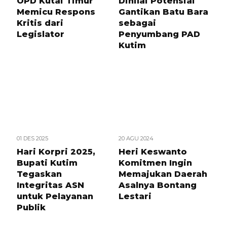
OPD Kutai Timur
Dinilai Potensial
Memicu Respons
Gantikan Batu Bara
Kritis dari
sebagai
Legislator
Penyumbang PAD
Kutim
01 DES 2025
20 AGU 2024
Hari Korpri 2025,
Heri Keswanto
Bupati Kutim
Komitmen Ingin
Tegaskan
Memajukan Daerah
Integritas ASN
Asalnya Bontang
untuk Pelayanan
Lestari
Publik