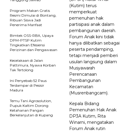
(Kutim) terus
Program Makan Gratis
memperkuat
Resmi Dimulai di Bontang,
pemenuhan hak
Ribuan Siswa Jadi
partisipasi anak dalam
Penerima Manfaat
pembangunan daerah.
Bimtek OSS-RBA, Upaya
Forum Anak kini tidak
DPM-PTSP Kutim
hanya dilibatkan sebagai
Tingkatkan Efesiensi
peserta pendamping,
Perizinan dan Pengawasan
tetapi menjadi pemberi
Kecelakaan di Jalan
usulan langsung dalam
Pattimura, Nyawa Korban
Musyawarah
Tak Tertolong
Perencanaan
Pembangunan
Ini Penyebab 52 Paus
Terdampar di Pesisir
Kecamatan
Madura
(Musrenbangcam).
Temu Tani Agrosolution,
Kepala Bidang
Pupuk Kaltim Dorong
Pemenuhan Hak Anak
Ketahanan Pangan
Berkelanjutan di Kupang
DP3A Kutim, Rita
Winarni, mengatakan
Forum Anak rutin