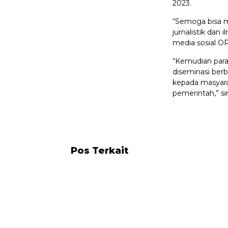
2023.
“Semoga bisa m
jurnalistik dan
media sosial O
“Kemudian para
diseminasi ber
kepada masyara
pemerintah,” si
Pos Terkait