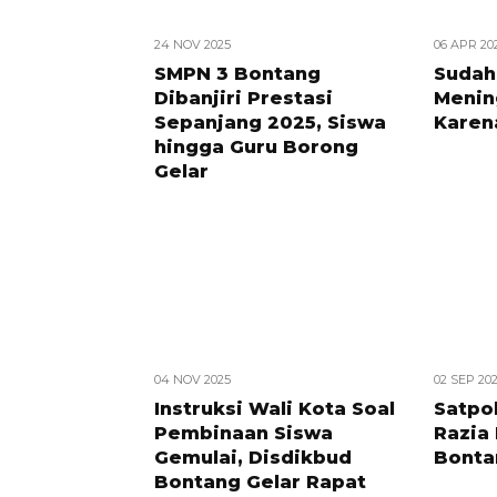
24 NOV 2025
06 APR 20
SMPN 3 Bontang
Sudah
Dibanjiri Prestasi
Menin
Sepanjang 2025, Siswa
Karen
hingga Guru Borong
Gelar
04 NOV 2025
02 SEP 20
Instruksi Wali Kota Soal
Satpo
Pembinaan Siswa
Razia
Gemulai, Disdikbud
Bonta
Bontang Gelar Rapat