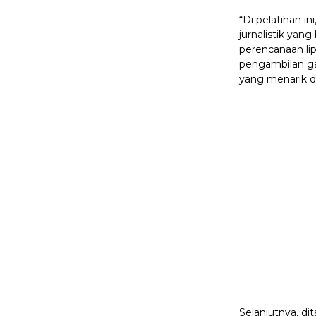
“Di pelatihan i
jurnalistik yan
perencanaan li
pengambilan ga
yang menarik da
Selanjutnya, di