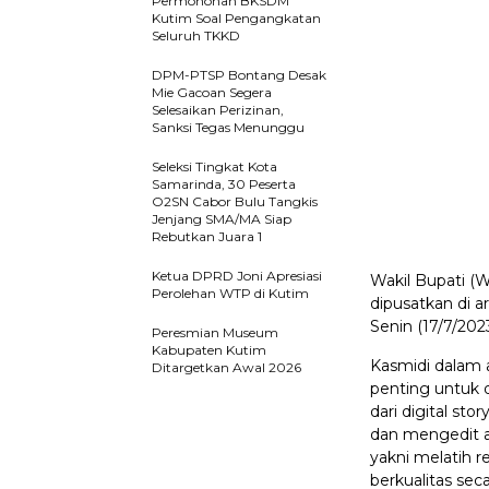
Permohonan BKSDM
Kutim Soal Pengangkatan
Seluruh TKKD
DPM-PTSP Bontang Desak
Mie Gacoan Segera
Selesaikan Perizinan,
Sanksi Tegas Menunggu
Seleksi Tingkat Kota
Samarinda, 30 Peserta
O2SN Cabor Bulu Tangkis
Jenjang SMA/MA Siap
Rebutkan Juara 1
Ketua DPRD Joni Apresiasi
Wakil Bupati (
Perolehan WTP di Kutim
dipusatkan di 
Senin (17/7/2023
Peresmian Museum
Kabupaten Kutim
Kasmidi dalam 
Ditargetkan Awal 2026
penting untuk d
dari digital s
dan mengedit au
yakni melatih r
berkualitas seca