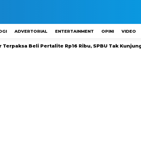
OGI
ADVERTORIAL
ENTERTAINMENT
OPINI
VIDEO
li Pertalite Rp16 Ribu, SPBU Tak Kunjung Ada
M