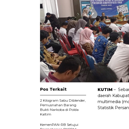
Pos Terkait
KUTIM
– Sebany
daerah Kabupate
2 Kilogram Sabu Diblender,
multimedia (mob
Pemusnahan Barang
Statistik Persa
Bukti Narkoba di Polda
Kaltim
KemenPAN-RB Setujui