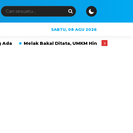
SABTU, 08 AGU 2026
elak Bakal Ditata, UMKM Hingga PKL Tak Langsung Di
x