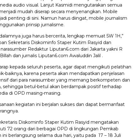
 media audio visual. Lanjut Kasmidi mengutarakan semua
 menjadi mudah diserap secara menyenangkan. Mobile
adi penting di sini. Namun harus diingat, mobile journalism
nggunakan prinsip jurnalisme.
i dalamnya juga harus bercerita, lengkap memuat 5W 1H,”
pan Sekretaris Diskominfo Staper Kutim Rasyid dan
a narasumber Redaktur Liputan6.com dari Jakarta yakni R
llah dan jurnalis Liputan6.com Awaluddin Jalil .
rharap kepada seluruh peserta, agar dapat mengikuti pelatihan
aik-baiknya, karena peserta akan mendapatkan penjelasan
nsif dari para narasumber yang memang berkompeten dan
 sehingga betul-betul akan berdampak positif terhadap
edia di OPD masing-masing.
anaan kegiatan ini berjalan sukses dan dapat bermanfaat
erangnya.
kretaris Diskominfo Staper Kutim Rasyid mengatakan
iikuti 72 orang dari berbagai OPD di lingkungan Pemkab
 ini berlangsung selama dua hari, yaitu pada 17 – 18 Juli