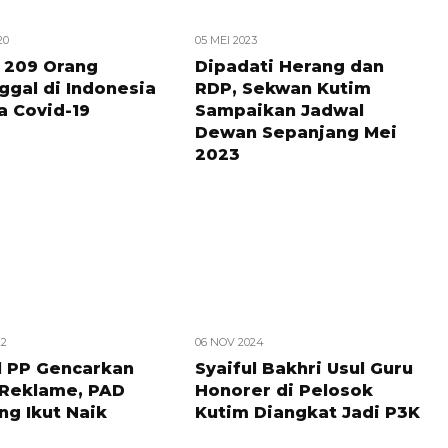
20
05 MEI 2023
 209 Orang
Dipadati Herang dan
ggal di Indonesia
RDP, Sekwan Kutim
a Covid-19
Sampaikan Jadwal
Dewan Sepanjang Mei
2023
22
06 NOV 2024
l PP Gencarkan
Syaiful Bakhri Usul Guru
 Reklame, PAD
Honorer di Pelosok
ng Ikut Naik
Kutim Diangkat Jadi P3K