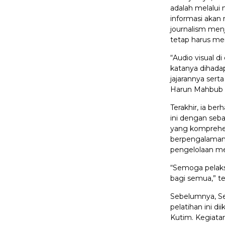
adalah melalui
informasi akan
journalism menj
tetap harus me
“Audio visual d
katanya dihada
jajarannya sert
Harun Mahbub Bi
Terakhir, ia be
ini dengan seb
yang komprehe
berpengalaman,
pengelolaan m
“Semoga pelaks
bagi semua,” t
Sebelumnya, Se
pelatihan ini d
Kutim. Kegiatan