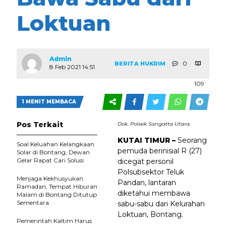
Loktuan
Admin
0
BERITA
HUKRIM
8 Feb 2021 14:51
109
1 MENIT MEMBACA
Pos Terkait
Dok. Polsek Sangatta Utara.
KUTAI TIMUR –
Seorang
Soal Keluahan Kelangkaan
pemuda berinisial R (27)
Solar di Bontang, Dewan
Gelar Rapat Cari Solusi
dicegat personil
Polsubsektor Teluk
Menjaga Kekhusyukan
Pandan, lantaran
Ramadan, Tempat Hiburan
diketahui membawa
Malam di Bontang Ditutup
Sementara
sabu-sabu dari Kelurahan
Loktuan, Bontang.
Pemerintah Kaltim Harus