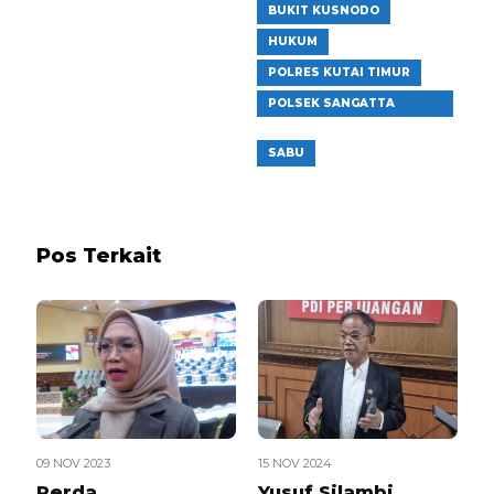
BUKIT KUSNODO
HUKUM
POLRES KUTAI TIMUR
POLSEK SANGATTA
UTARA
SABU
Pos Terkait
09 NOV 2023
15 NOV 2024
Perda
Yusuf Silambi