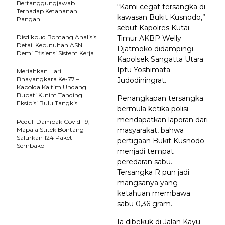
Bertanggungjawab
“Kami cegat tersangka di
Terhadap Ketahanan
kawasan Bukit Kusnodo,”
Pangan
sebut Kapolres Kutai
Disdikbud Bontang Analisis
Timur AKBP Welly
Detail Kebutuhan ASN
Djatmoko didampingi
Demi Efisiensi Sistem Kerja
Kapolsek Sangatta Utara
Iptu Yoshimata
Meriahkan Hari
Bhayangkara Ke-77 –
Judodiningrat.
Kapolda Kaltim Undang
Bupati Kutim Tanding
Penangkapan tersangka
Eksibisi Bulu Tangkis
bermula ketika polisi
mendapatkan laporan dari
Peduli Dampak Covid-19,
Mapala Stitek Bontang
masyarakat, bahwa
Salurkan 124 Paket
pertigaan Bukit Kusnodo
Sembako
menjadi tempat
peredaran sabu.
Tersangka R pun jadi
mangsanya yang
ketahuan membawa
sabu 0,36 gram.
Ia dibekuk di Jalan Kayu