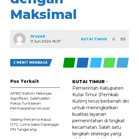
Maksimal
Arsyad
0
513
KUTAI TIMUR
11 Jun 2024 16:27
2 MENIT MEMBACA
Pos Terkait
KUTAI TIMUR
–
Pemerintah Kabupaten
APBD Kaltim Melonjak
Kutai Timur (Pemkab
Signifikan, Salehuddin :
Kutim) terus berbenah diri
Fokus Tuntaskan
untuk meningkatkan
Permasalahan Krusial
kualitas layanan
Sidang Pertama Kasus
pemerintahan di tingkat
DTG, Lima Saksi Dipanggil
kecamatan. Salah satu
PN Tangerang
langkah strategis yang