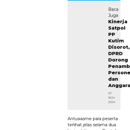
Baca
Juga
Kinerja
Satpol
PP
Kutim
Disorot,
DPRD
Dorong
Penamb
Persone
dan
Anggar
07
NOV
2024
Antusiasme para peserta
terlihat jelas selama dua