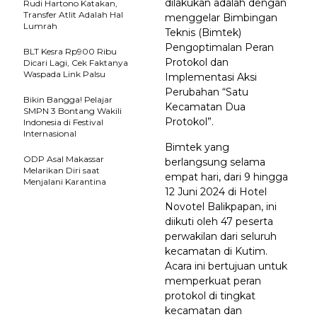
dilakukan adalah dengan
Rudi Hartono Katakan,
Transfer Atlit Adalah Hal
menggelar Bimbingan
Lumrah
Teknis (Bimtek)
Pengoptimalan Peran
BLT Kesra Rp900 Ribu
Protokol dan
Dicari Lagi, Cek Faktanya
Waspada Link Palsu
Implementasi Aksi
Perubahan “Satu
Bikin Bangga! Pelajar
Kecamatan Dua
SMPN 3 Bontang Wakili
Protokol”.
Indonesia di Festival
Internasional
Bimtek yang
ODP Asal Makassar
berlangsung selama
Melarikan Diri saat
empat hari, dari 9 hingga
Menjalani Karantina
12 Juni 2024 di Hotel
Novotel Balikpapan, ini
diikuti oleh 47 peserta
perwakilan dari seluruh
kecamatan di Kutim.
Acara ini bertujuan untuk
memperkuat peran
protokol di tingkat
kecamatan dan