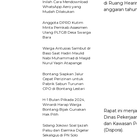
Inilah Cara Mendownload
di Ruang Hear
WhatsApp Aero yang
anggaran tahun
Mudah Dilakukan
Anggota DPRD Kutim
Minta Pemkab Assesmen
Ulang PLTGB Desa Swarga
Bara
Warga Antusias Sambut dr
Baso Saat Hadiri Maulid
Nabi Muhammad di Masjid
Nurul Yaqin Atapange
Bontang Siapkan Jalur
Cepat Perizinan untuk
Pabrik Sabun Turunan
CPO di Bontang Lestari
H-1 Bulan Pilkada 2024,
Winardi Harap Warga
Bontang Bijak Gunakan
Rapat ini menj
Hak Pilih
Dinas Pekerja
dan Kawasan P
Sidang Jokowi Soal Ijazah
(Dispora).
Palsu dan Esemka Digelar
Sekaligus di PN Solo