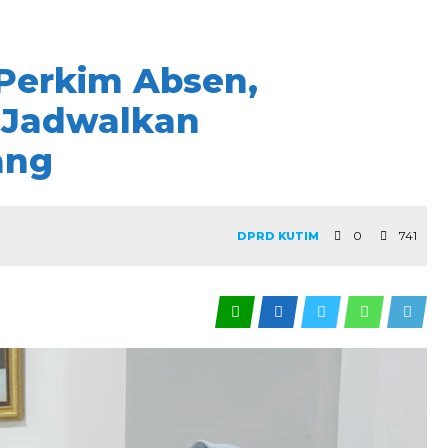
Perkim Absen,
m Jadwalkan
ang
0
741
DPRD KUTIM