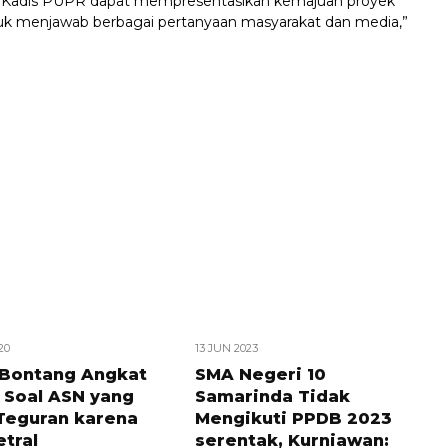
p Kadis PUPR dapat mempresentasikan kemajuan proyek
ntuk menjawab berbagai pertanyaan masyarakat dan media,”
20
13 JUN 2023
Bontang Angkat
SMA Negeri 10
, Soal ASN yang
Samarinda Tidak
Teguran karena
Mengikuti PPDB 2023
tral
serentak, Kurniawan: