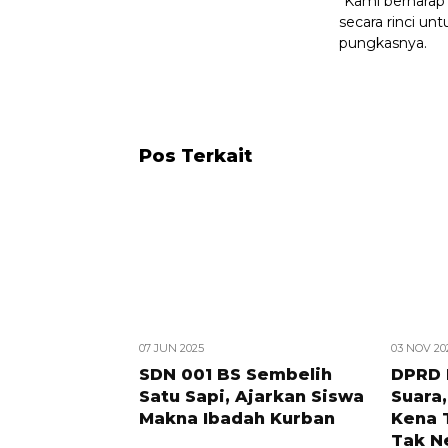
“Kami berhara
secara rinci u
pungkasnya.
Pos Terkait
07 JUN 2025
03 NOV 20
SDN 001 BS Sembelih
DPRD 
Satu Sapi, Ajarkan Siswa
Suara
Makna Ibadah Kurban
Kena 
Tak Ne