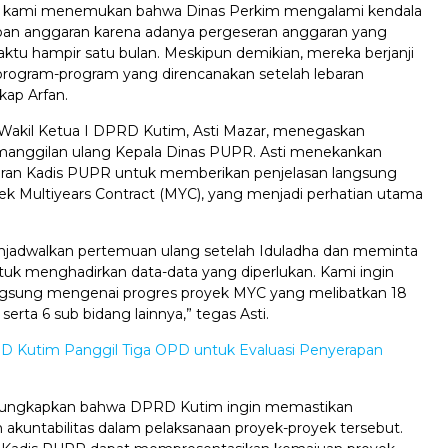
DP, kami menemukan bahwa Dinas Perkim mengalami kendala
an anggaran karena adanya pergeseran anggaran yang
tu hampir satu bulan. Meskipun demikian, mereka berjanji
rogram-program yang direncanakan setelah lebaran
kap Arfan.
 Wakil Ketua I DPRD Kutim, Asti Mazar, menegaskan
manggilan ulang Kepala Dinas PUPR. Asti menekankan
iran Kadis PUPR untuk memberikan penjelasan langsung
k Multiyears Contract (MYC), yang menjadi perhatian utama
jadwalkan pertemuan ulang setelah Iduladha dan meminta
uk menghadirkan data-data yang diperlukan. Kami ingin
gsung mengenai progres proyek MYC yang melibatkan 18
serta 6 sub bidang lainnya,” tegas Asti.
 Kutim Panggil Tiga OPD untuk Evaluasi Penyerapan
gungkapkan bahwa DPRD Kutim ingin memastikan
n akuntabilitas dalam pelaksanaan proyek-proyek tersebut.