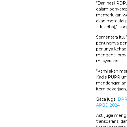
“Dari hasil R
dalam penyerap
memerlukan wak
akan memulai p
(iduladha),” ung
Sementara itu,
pentingnya pe
perlunya kehad
mengenai proye
masyarakat.
“Kami akan men
Kadis PUPR unt
mendengar lan
item pekerjaan, 
Baca juga:
DPRD
APBD 2024
Asti juga men
transparansi da