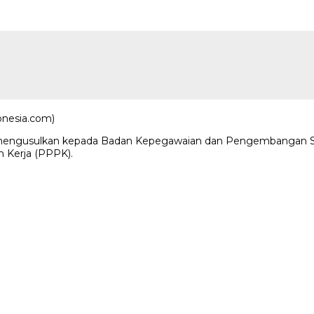
onesia.com)
i mengusulkan kepada Badan Kepegawaian dan Pengembangan 
 Kerja (PPPK).