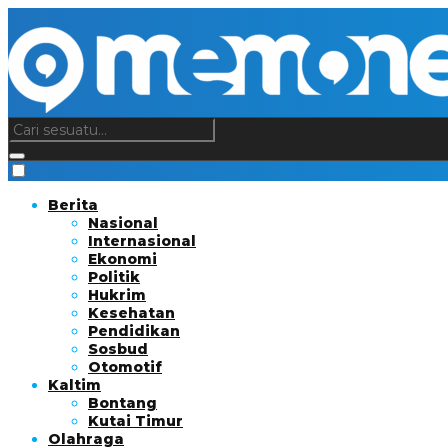
Berita
Nasional
Internasional
Ekonomi
Politik
Hukrim
Kesehatan
Pendidikan
Sosbud
Otomotif
Kaltim
Bontang
Kutai Timur
Olahraga