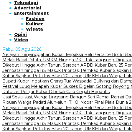
Teknologi
Advertorial
Entertainment
Fashion
Kuliner
Wisata
Opini
Video
Rabu, 05 Agu 2026
Nelayan Penyinggahan Kubar Terpaksa Beli Pertalite Rp16 Ri
Melak Bakal Ditata, UMKM Hingga PKL Tak Langsung Digusur
Dikebut Hingga Akhir Tahun, Serapan APBD Kubar Baru 25 Pe
Jembatan hingga RS Masuk Prioritas, Pemkab Kubar Siapkan Pr
Kubar Siapkan Peta Investasi 20 Tahun, UMKM dan Warga Lokal
Bupati Kubar Ingatkan Orang Tua Waspadai Bullying dan Dam
Festival Luuq Melapeh Kubar Sukses Digelar, Gotong Royong M
Ratusan Pelajar Kubar Dibekali Cara Cegah Hepatitis
Usai Sosialisasi, Warga Linggang Bangun Sari Ramai-Ramai Da
Ribuan Warga Padati Alun-alun ITHO, Nobar Final Piala Dunia
Nelayan Penyinggahan Kubar Terpaksa Beli Pertalite Rp16 Ri
Melak Bakal Ditata, UMKM Hingga PKL Tak Langsung Digusur
Dikebut Hingga Akhir Tahun, Serapan APBD Kubar Baru 25 Pe
Jembatan hingga RS Masuk Prioritas, Pemkab Kubar Siapkan Pr
Kubar Siapkan Peta Investasi 20 Tahun, UMKM dan Warga Lokal