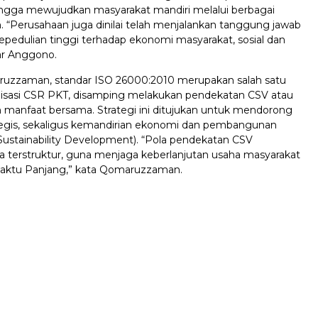
ngga mewujudkan masyarakat mandiri melalui berbagai
. “Perusahaan juga dinilai telah menjalankan tanggung jawab
epedulian tinggi terhadap ekonomi masyarakat, sosial dan
jar Anggono.
uzzaman, standar ISO 26000:2010 merupakan salah satu
alisasi CSR PKT, disamping melakukan pendekatan CSV atau
n manfaat bersama. Strategi ini ditujukan untuk mendorong
tegis, sekaligus kemandirian ekonomi dan pembangunan
Sustainability Development). “Pola pendekatan CSV
ra terstruktur, guna menjaga keberlanjutan usaha masyarakat
waktu Panjang,” kata Qomaruzzaman.