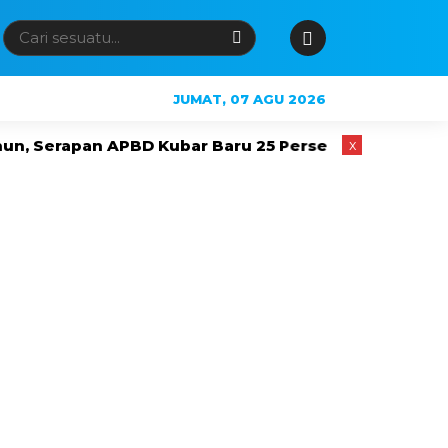
JUMAT, 07 AGU 2026
n APBD Kubar Baru 25 Persen
Jembatan hingga RS 
x