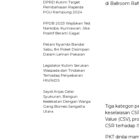
DPRD Kutim Target
di Ballroom Raf
Pembahasan Raperda
PGU Rampung 2024
PPDB 2023 Wajibkan Test
Narkoba, Kurniawan: Jika
Positif Berarti Gagal
Petani Nyambi Bandar
Sabu, 84 Poket Disimpan
Dalam Lemari Pakaian
Legislator Kutim Serukan
Waspada dan Tindakan
Terhadap Penyebaran
HIV/AIDS
Sayid Anjas Gelar
Syukuran, Bangun
Kedekatan Dengan Warga
Tiga kategori p
Gang Borneo Sangatta
Utara
keselarasan CS
Value (CSV), p
CSR terhadap IS
PKT dinilai ma