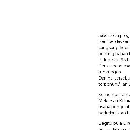
Salah satu pr
Pemberdayaan 
cangkang kepit
penting bahan b
Indonesia (SNI)
Perusahaan mau
lingkungan.
Dari hal terse
terpenuhi,” la
Sementara untu
Mekarsari Kelu
usaha pengola
berkelanjutan b
Begitu pula Di
tinggi dalam m