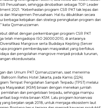
SR Perusahaan, sehingga dinobatkan sebagai TOP Leader
ent 2021. “Keberhasilan program CSR PKT tak lepas dari
si dan Manajemen Perusahaan. Hal itu dibuktikan secara
ui berbagai kebijakan dan strategi peningkatan program dari
,” kata Qomaruzzaman.
ebut dilihat dengan perkembangan program CSR PKT
uga telah mengadopsi ISO 26000:2010, di antaranya
Diversifikasi Mangrove serta Budidaya Kepiting (Server
erupa program pemberdayaan masyarakat yang berfokus
idaya dan pengolahan mangrove menjadi produk turunan,
angan ekoeduwisata.
ngan dan Umum PKT Qomaruzzaman, saat menerima
Ballroom Rafles Hotel Jakarta, pada Kamis (22/4).
ogram Tempat Pengolahan Sampah Terpadu (TPST) melalui
aya Masyarakat (KSM) binaan dengan menekan jumlah
 pemilahan dan pengelolaan terpadu, sehingga mampu
faat bagi mitra binaan KSM. Lalu program konservasi
 yang berjalan sejak 2018, untuk menjaga ekosistem laut
erairan Bontang terus terjaga dan menjadi kawasan produktif