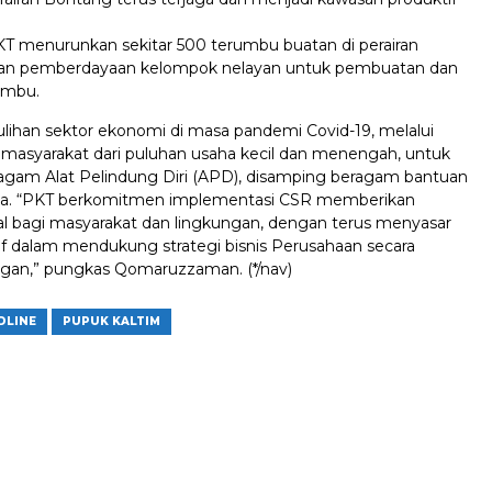
KT menurunkan sekitar 500 terumbu buatan di perairan
an pemberdayaan kelompok nelayan untuk pembuatan dan
umbu.
ihan sektor ekonomi di masa pandemi Covid-19, melalui
asyarakat dari puluhan usaha kecil dan menengah, untuk
gam Alat Pelindung Diri (APD), disamping beragam bantuan
nya. “PKT berkomitmen implementasi CSR memberikan
l bagi masyarakat dan lingkungan, dengan terus menyasar
if dalam mendukung strategi bisnis Perusahaan secara
gan,” pungkas Qomaruzzaman. (*/nav)
DLINE
PUPUK KALTIM