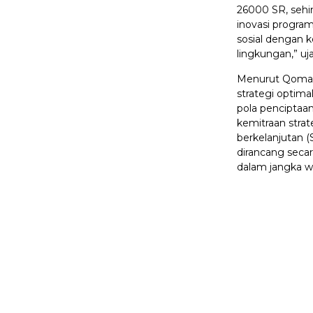
26000 SR, sehi
inovasi program
sosial dengan k
lingkungan,” u
Menurut Qomar
strategi optim
pola penciptaa
kemitraan stra
berkelanjutan (
dirancang seca
dalam jangka 