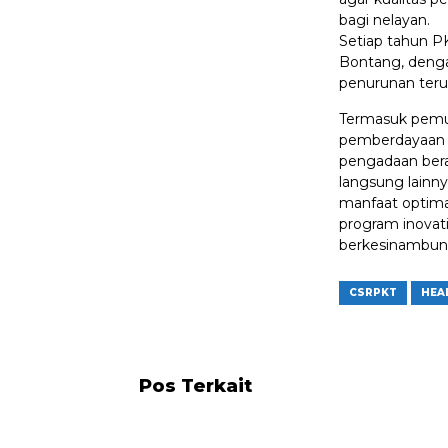
bagi nelayan.
Setiap tahun P
Bontang, deng
penurunan ter
Termasuk pemul
pemberdayaan m
pengadaan bera
langsung lain
manfaat optima
program inovat
berkesinambun
CSRPKT
HEA
Pos Terkait