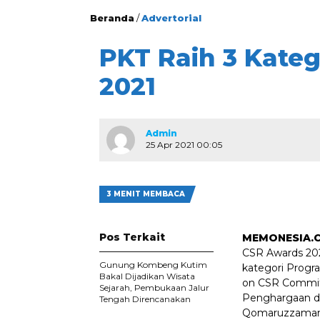
Beranda
/
Advertorial
PKT Raih 3 Kate
2021
Admin
25 Apr 2021 00:05
3 MENIT MEMBACA
Pos Terkait
MEMONESIA.
CSR Awards 2021
Gunung Kombeng Kutim
kategori Progr
Bakal Dijadikan Wisata
on CSR Commit
Sejarah, Pembukaan Jalur
Penghargaan d
Tengah Direncanakan
Qomaruzzaman