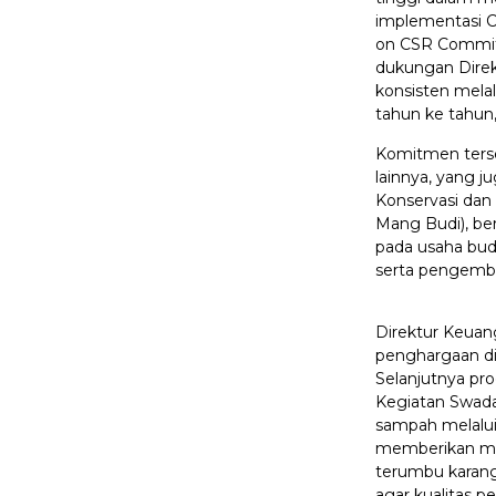
implementasi C
on CSR Commitm
dukungan Direk
konsisten melal
tahun ke tahun
Komitmen ters
lainnya, yang j
Konservasi dan 
Mang Budi), b
pada usaha bud
serta pengemb
Direktur Keua
penghargaan di 
Selanjutnya pr
Kegiatan Swad
sampah melalui
memberikan man
terumbu karang
agar kualitas p