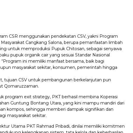
ogram CSR menggunakan pendekatan CSV, yakni Program
Masyarakat Cangkang Salona, berupa pemanfaatan limbah
ing untuk memproduksi Pupuk Chitosan, sebagai senyawa
aku pupuk organik cair yang sesuai Standar Nasional
. “Program ini memiliki manfaat bersama, baik bagi
pun masyarakat sekitar, konsumen, pemerintah hingga
but, tujuan CSV untuk pembangunan berkelanjutan pun
njut Qomaruzzaman.
k program exit strategy, PKT berhasil membina Koperasi
rahan Guntung Bontang Utara, yang kini mampu mandiri dari
han kompos, sehingga memberi dampak signifikan dan
agi masyarakat sekitar.
rektur Utama PKT Rahmad Pribadi, dinilai memiliki komitmen
endukung kelengkapan sistem, tata kelola dan keberhasilan