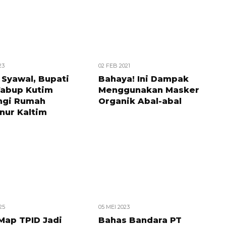
23
02 FEB 2021
 Syawal, Bupati
Bahaya! Ini Dampak
abup Kutim
Menggunakan Masker
ngi Rumah
Organik Abal-abal
nur Kaltim
25
05 MEI 2023
Map TPID Jadi
Bahas Bandara PT