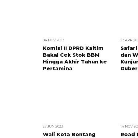
04 NOV 2023
23 APR 20
Komisi II DPRD Kaltim
Safari
Bakal Cek Stok BBM
dan W
Hingga Akhir Tahun ke
Kunju
Pertamina
Guber
27 JUN 2023
14 NOV 20
Wali Kota Bontang
Road 