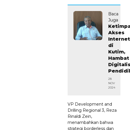
Baca
Juga
Ketimp
Akses
Internet
di
Kutim,
Hambat
Digitali
Pendidi
28
NOV
2024
VP Development and
Drilling Regional 3, Reza
Rinaldi Zein,
menambahkan bahwa
strategi borderless dan