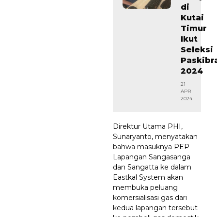
di
Kutai
Timur
Ikut
Seleksi
Paskibr
2024
21
APR
2024
Direktur Utama PHI,
Sunaryanto, menyatakan
bahwa masuknya PEP
Lapangan Sangasanga
dan Sangatta ke dalam
Eastkal System akan
membuka peluang
komersialisasi gas dari
kedua lapangan tersebut