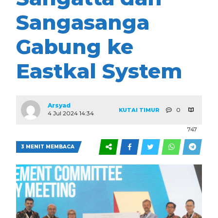
Sangasanga
Gabung ke
Eastkal System
Arsyad
0
KUTAI TIMUR
4 Jul 2024 14:34
747
3 MENIT MEMBACA