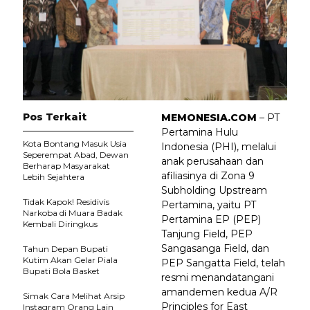
Pos Terkait
MEMONESIA.COM
– PT
Pertamina Hulu
Kota Bontang Masuk Usia
Indonesia (PHI), melalui
Seperempat Abad, Dewan
anak perusahaan dan
Berharap Masyarakat
afiliasinya di Zona 9
Lebih Sejahtera
Subholding Upstream
Tidak Kapok! Residivis
Pertamina, yaitu PT
Narkoba di Muara Badak
Pertamina EP (PEP)
Kembali Diringkus
Tanjung Field, PEP
Sangasanga Field, dan
Tahun Depan Bupati
Kutim Akan Gelar Piala
PEP Sangatta Field, telah
Bupati Bola Basket
resmi menandatangani
amandemen kedua A/R
Simak Cara Melihat Arsip
Principles for East
Instagram Orang Lain