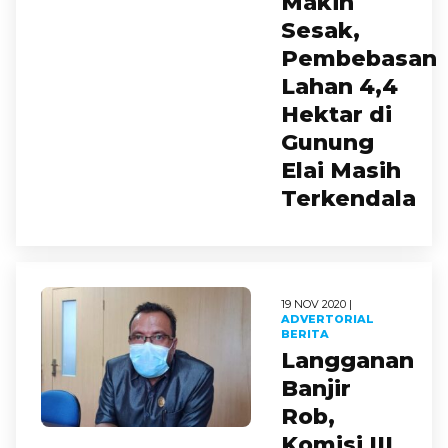
Makin
Sesak,
Pembebasan
Lahan 4,4
Hektar di
Gunung
Elai Masih
Terkendala
19 NOV 2020 |
ADVERTORIAL
BERITA
Langganan
Banjir
Rob,
Komisi III