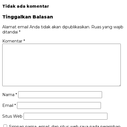
Tidak ada komentar
Tinggalkan Balasan
Alamat email Anda tidak akan dipublikasikan.
Ruas yang wajib
ditandai
*
Komentar
*
Nama
*
Email
*
Situs Web
Simpan nama, email, dan situs web saya pada peramban