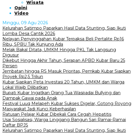
Wisata
Opini
Video
Minggu, 09 Agu 2026
Kelurahan Satimpo Paparkan Hasil Data Stunting, Siap Ikuti
Lomba Desa Cantik 2026
Nelayan Penyinggahan Kubar Terpaksa Beli Pertalite Rp16
Ribu, SPBU Tak Kunjung Ada
Melak Bakal Ditata, UMKM Hingga PKL Tak Langsung
Digusur
Dikebut Hingga Akhir Tahun, Serapan APBD Kubar Baru 25
Persen
Jembatan hingga RS Masuk Prioritas, Pemkab Kubar Siapkan
Proyek Rp2,5 Triliun
Kubar Siapkan Peta Investasi 20 Tahun, UMKM dan Warga
Lokal Wajib Dilibatkan
Bupati Kubar Ingatkan Orang Tua Waspadai Bullying dan
Dampak Gawai pada Anak
Festival Luuq Melapeh Kubar Sukses Digelar, Gotong Royong
Masyarakat Jadi Kunci Keberhasilan
Ratusan Pelajar Kubar Dibekali Cara Cegah Hepatitis
Usai Sosialisasi, Warga Linggang Bangun Sari Ramai-Ramai
Daftar BPJS
Kelurahan Satimpo Paparkan Hasil Data Stunting, Siap Ikuti