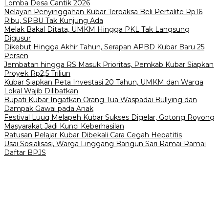
Lomba Desa Cantik 2026
Nelayan Penyinggahan Kubar Terpaksa Beli Pertalite Rp16
Ribu, SPBU Tak Kunjung Ada
Melak Bakal Ditata, UMKM Hingga PKL Tak Langsung
Digusur
Dikebut Hingga Akhir Tahun, Serapan APBD Kubar Baru 25
Persen
Jembatan hingga RS Masuk Prioritas, Pemkab Kubar Siapkan
Proyek Rp2,5 Triliun
Kubar Siapkan Peta Investasi 20 Tahun, UMKM dan Warga
Lokal Wajib Dilibatkan
Bupati Kubar Ingatkan Orang Tua Waspadai Bullying dan
Dampak Gawai pada Anak
Festival Luuq Melapeh Kubar Sukses Digelar, Gotong Royong
Masyarakat Jadi Kunci Keberhasilan
Ratusan Pelajar Kubar Dibekali Cara Cegah Hepatitis
Usai Sosialisasi, Warga Linggang Bangun Sari Ramai-Ramai
Daftar BPJS