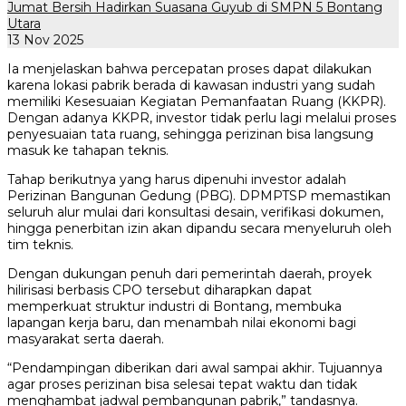
Jumat Bersih Hadirkan Suasana Guyub di SMPN 5 Bontang
Utara
13 Nov 2025
Ia menjelaskan bahwa percepatan proses dapat dilakukan
karena lokasi pabrik berada di kawasan industri yang sudah
memiliki Kesesuaian Kegiatan Pemanfaatan Ruang (KKPR).
Dengan adanya KKPR, investor tidak perlu lagi melalui proses
penyesuaian tata ruang, sehingga perizinan bisa langsung
masuk ke tahapan teknis.
Tahap berikutnya yang harus dipenuhi investor adalah
Perizinan Bangunan Gedung (PBG). DPMPTSP memastikan
seluruh alur mulai dari konsultasi desain, verifikasi dokumen,
hingga penerbitan izin akan dipandu secara menyeluruh oleh
tim teknis.
Dengan dukungan penuh dari pemerintah daerah, proyek
hilirisasi berbasis CPO tersebut diharapkan dapat
memperkuat struktur industri di Bontang, membuka
lapangan kerja baru, dan menambah nilai ekonomi bagi
masyarakat serta daerah.
“Pendampingan diberikan dari awal sampai akhir. Tujuannya
agar proses perizinan bisa selesai tepat waktu dan tidak
menghambat jadwal pembangunan pabrik,” tandasnya.