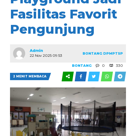
Fasilitas Favorit
Pengunjung
Admin
BONTANG
DPMPTSP
22 Nov 2025 09:53
0
330
BONTANG
2 MENIT MEMBACA