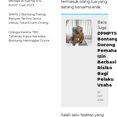
Berlaga di Ajarng IPSI
termasuk orang tua yang
Kutim Cup 2023
datang bersama anak.
SMPN 2 Bontang Paling
Banyak Terima Siswa
Baca
Inklusi, Total Enam Orang
Juga
Diduga Karena TBC,
DPMPTS
Tahanan Kasus Narkoba
Bontan
Bontang Meninggal Dunia
Dorong
Pemah
Izin
Berbasi
Risiko
Bagi
Pelaku
Usaha
22
OKT
2025
Salah satu fasilitas yang