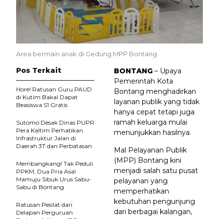
Area bermain anak di Gedung MPP Bontang.
Pos Terkait
BONTANG
– Upaya
Pemerintah Kota
Hore! Ratusan Guru PAUD
Bontang menghadirkan
di Kutim Bakal Dapat
layanan publik yang tidak
Beasiswa S1 Gratis
hanya cepat tetapi juga
ramah keluarga mulai
Sutomo Desak Dinas PUPR
Pera Kaltim Perhatikan
menunjukkan hasilnya.
Infrastruktur Jalan di
Daerah 3T dan Perbatasan
Mal Pelayanan Publik
(MPP) Bontang kini
Membangkang! Tak Peduli
menjadi salah satu pusat
PPKM, Dua Pria Asal
Mamuju Sibuk Urus Sabu-
pelayanan yang
Sabu di Bontang
memperhatikan
kebutuhan pengunjung
Ratusan Pesilat dari
dari berbagai kalangan,
Delapan Perguruan