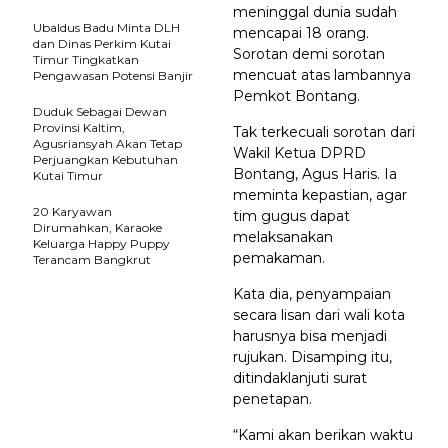
meninggal dunia sudah
Ubaldus Badu Minta DLH
mencapai 18 orang.
dan Dinas Perkim Kutai
Sorotan demi sorotan
Timur Tingkatkan
mencuat atas lambannya
Pengawasan Potensi Banjir
Pemkot Bontang.
Duduk Sebagai Dewan
Provinsi Kaltim,
Tak terkecuali sorotan dari
Agusriansyah Akan Tetap
Wakil Ketua DPRD
Perjuangkan Kebutuhan
Bontang, Agus Haris. Ia
Kutai Timur
meminta kepastian, agar
20 Karyawan
tim gugus dapat
Dirumahkan, Karaoke
melaksanakan
Keluarga Happy Puppy
pemakaman.
Terancam Bangkrut
Kata dia, penyampaian
secara lisan dari wali kota
harusnya bisa menjadi
rujukan. Disamping itu,
ditindaklanjuti surat
penetapan.
“Kami akan berikan waktu