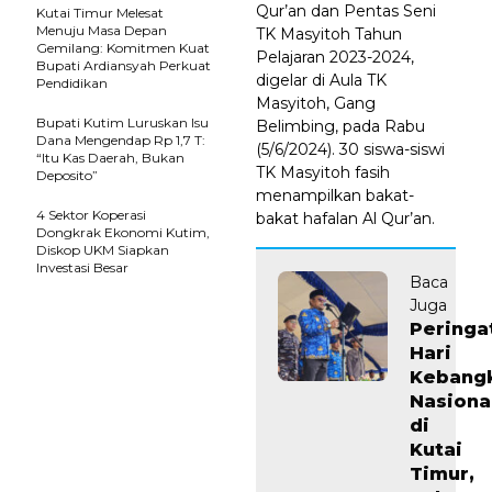
Qur’an dan Pentas Seni
Kutai Timur Melesat
Menuju Masa Depan
TK Masyitoh Tahun
Gemilang: Komitmen Kuat
Pelajaran 2023-2024,
Bupati Ardiansyah Perkuat
digelar di Aula TK
Pendidikan
Masyitoh, Gang
Bupati Kutim Luruskan Isu
Belimbing, pada Rabu
Dana Mengendap Rp 1,7 T:
(5/6/2024). 30 siswa-siswi
“Itu Kas Daerah, Bukan
TK Masyitoh fasih
Deposito”
menampilkan bakat-
4 Sektor Koperasi
bakat hafalan Al Qur’an.
Dongkrak Ekonomi Kutim,
Diskop UKM Siapkan
Investasi Besar
Baca
Juga
Peringa
Hari
Kebangk
Nasiona
di
Kutai
Timur,