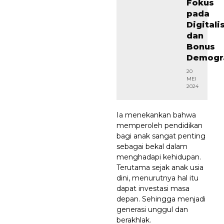
Fokus
pada
Digitali
dan
Bonus
Demogra
20
MEI
2024
Ia menekankan bahwa
memperoleh pendidikan
bagi anak sangat penting
sebagai bekal dalam
menghadapi kehidupan.
Terutama sejak anak usia
dini, menurutnya hal itu
dapat investasi masa
depan. Sehingga menjadi
generasi unggul dan
berakhlak.