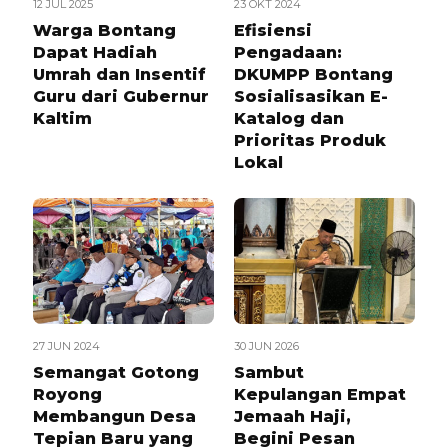
12 JUL 2025
23 OKT 2024
Warga Bontang
Efisiensi
Dapat Hadiah
Pengadaan:
Umrah dan Insentif
DKUMPP Bontang
Guru dari Gubernur
Sosialisasikan E-
Kaltim
Katalog dan
Prioritas Produk
Lokal
27 JUN 2024
30 JUN 2026
Semangat Gotong
Sambut
Royong
Kepulangan Empat
Membangun Desa
Jemaah Haji,
Tepian Baru yang
Begini Pesan