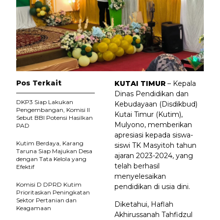
Pos Terkait
KUTAI TIMUR
– Kepala
Dinas Pendidikan dan
DKP3 Siap Lakukan
Kebudayaan (Disdikbud)
Pengembangan, Komisi II
Kutai Timur (Kutim),
Sebut BBI Potensi Hasilkan
Mulyono, memberikan
PAD
apresiasi kepada siswa-
Kutim Berdaya, Karang
siswi TK Masyitoh tahun
Taruna Siap Majukan Desa
ajaran 2023-2024, yang
dengan Tata Kelola yang
telah berhasil
Efektif
menyelesaikan
Komisi D DPRD Kutim
pendidikan di usia dini.
Prioritaskan Peningkatan
Sektor Pertanian dan
Diketahui, Haflah
Keagamaan
Akhirussanah Tahfidzul