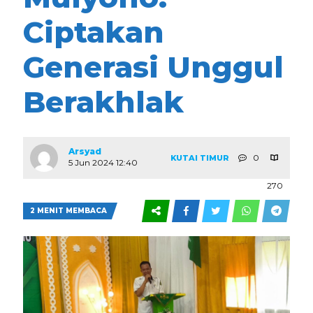
Ciptakan
Generasi Unggul
Berakhlak
Arsyad
0
KUTAI TIMUR
5 Jun 2024 12:40
270
2 MENIT MEMBACA