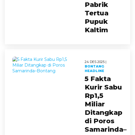
Pabrik
Tertua
Pupuk
Kaltim
24 DES 2025 |
BONTANG
HEADLINE
5 Fakta
Kurir Sabu
Rp1,5
Miliar
Ditangkap
di Poros
Samarinda–