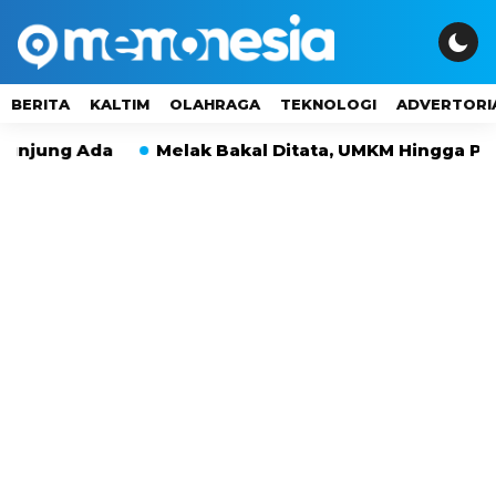
BERITA
KALTIM
OLAHRAGA
TEKNOLOGI
ADVERTORI
ung Ada
Melak Bakal Ditata, UMKM Hingga PKL Ta