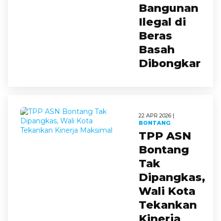
Bangunan
Ilegal di
Beras
Basah
Dibongkar
22 APR 2026 |
BONTANG
TPP ASN
Bontang
Tak
Dipangkas,
Wali Kota
Tekankan
Kinerja