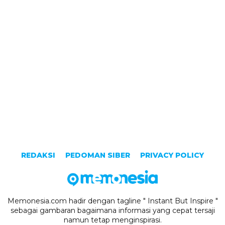
REDAKSI
PEDOMAN SIBER
PRIVACY POLICY
Memonesia.com hadir dengan tagline " Instant But Inspire "
sebagai gambaran bagaimana informasi yang cepat tersaji
namun tetap menginspirasi.