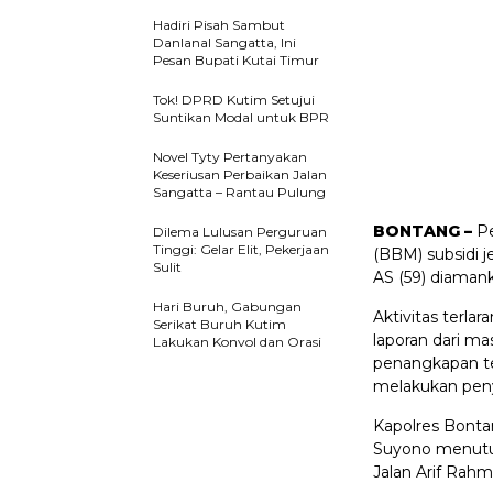
Hadiri Pisah Sambut
Danlanal Sangatta, Ini
Pesan Bupati Kutai Timur
Tok! DPRD Kutim Setujui
Suntikan Modal untuk BPR
Novel Tyty Pertanyakan
Keseriusan Perbaikan Jalan
Sangatta – Rantau Pulung
BONTANG –
Pe
Dilema Lulusan Perguruan
Tinggi: Gelar Elit, Pekerjaan
(BBM) subsidi je
Sulit
AS (59) diamank
Hari Buruh, Gabungan
Aktivitas terla
Serikat Buruh Kutim
laporan dari ma
Lakukan KonvoI dan Orasi
penangkapan ter
melakukan peny
Kapolres Bont
Suyono menutur
Jalan Arif Rah