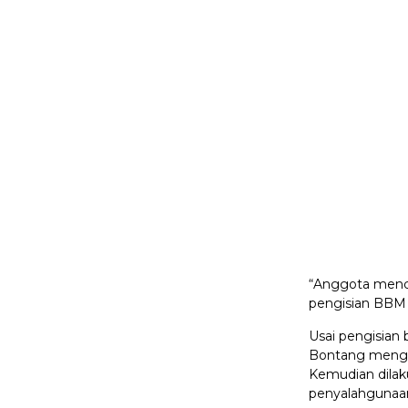
“Anggota mencu
pengisian BBM b
Usai pengisian 
Bontang mengik
Kemudian dilak
penyalahgunaan