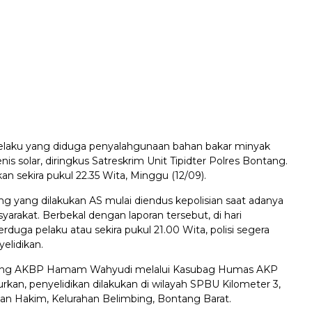
laku yang diduga penyalahgunaan bahan bakar minyak
nis solar, diringkus Satreskrim Unit Tipidter Polres Bontang.
an sekira pukul 22.35 Wita, Minggu (12/09).
rang yang dilakukan AS mulai diendus kepolisian saat adanya
syarakat. Berbekal dengan laporan tersebut, di hari
duga pelaku atau sekira pukul 21.00 Wita, polisi segera
elidikan.
ang AKBP Hamam Wahyudi melalui Kasubag Humas AKP
kan, penyelidikan dilakukan di wilayah SPBU Kilometer 3,
man Hakim, Kelurahan Belimbing, Bontang Barat.