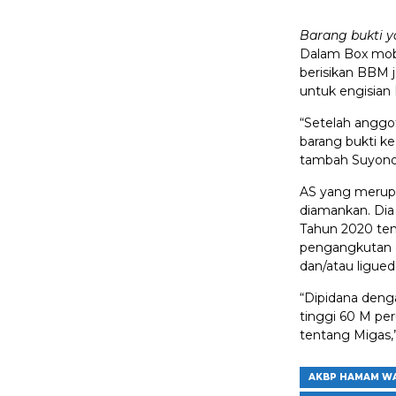
Barang bukti y
Dalam Box mobi
berisikan BBM j
untuk engisian 
“Setelah anggo
barang bukti k
tambah Suyono
AS yang merupak
diamankan. Dia
Tahun 2020 ten
pengangkutan d
dan/atau ligued
“Dipidana denga
tinggi 60 M p
tentang Migas,
AKBP HAMAM W