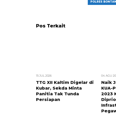
POLRES BONTA
Pos Terkait
15 JUL 2026
04 AGU 20
TTG XII Kaltim Digelar di
Naik J
Kubar, Sekda Minta
KUA-P
Panitia Tak Tunda
2023 
Persiapan
Diprio
Infras
Pegaw