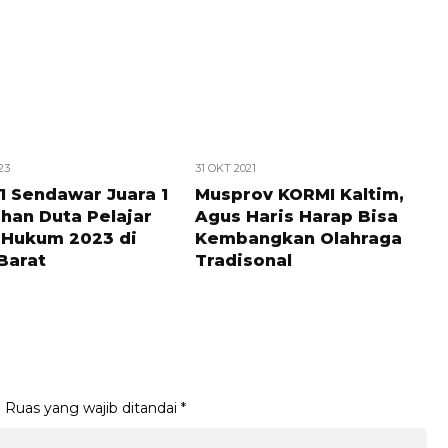
23
31 OKT 2021
1 Sendawar Juara 1
Musprov KORMI Kaltim,
han Duta Pelajar
Agus Haris Harap Bisa
 Hukum 2023 di
Kembangkan Olahraga
Barat
Tradisonal
.
Ruas yang wajib ditandai
*