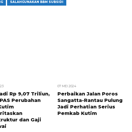
NG
SALAHGUNAKAN BBM SUBSIDI
23
07 MEI 2024
adi Rp 9,07 Triliun,
Perbaikan Jalan Poros
PAS Perubahan
Sangatta-Rantau Pulung
Kutim
Jadi Perhatian Serius
ritaskan
Pemkab Kutim
truktur dan Gaji
ai