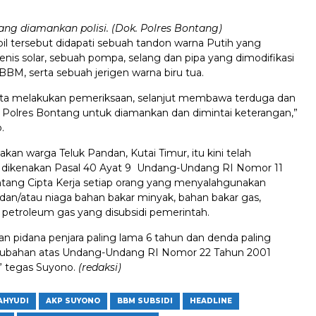
ang diamankan polisi. (Dok. Polres Bontang)
l tersebut didapati sebuah tandon warna Putih yang
enis solar, sebuah pompa, selang dan pipa yang dimodifikasi
BBM, serta sebuah jerigen warna biru tua.
ta melakukan pemeriksaan, selanjut membawa terduga dan
e Polres Bontang untuk diamankan dan dimintai keterangan,”
.
an warga Teluk Pandan, Kutai Timur, itu kini telah
 dikenakan Pasal 40 Ayat 9 Undang-Undang RI Nomor 11
tang Cipta Kerja setiap orang yang menyalahgunakan
an/atau niaga bahan bakar minyak, bahan bakar gas,
 petroleum gas yang disubsidi pemerintah.
n pidana penjara paling lama 6 tahun dan denda paling
erubahan atas Undang-Undang RI Nomor 22 Tahun 2001
” tegas Suyono.
(redaksi)
AHYUDI
AKP SUYONO
BBM SUBSIDI
HEADLINE