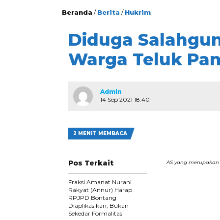
Beranda
/
Berita
/
Hukrim
Diduga Salahgun
Warga Teluk Pan
Admin
14 Sep 2021 18:40
2 MENIT MEMBACA
Pos Terkait
AS yang merupakan t
Fraksi Amanat Nurani
Rakyat (Annur) Harap
RPJPD Bontang
Diaplikasikan, Bukan
Sekedar Formalitas