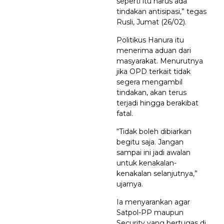
seperti itu harus ada
tindakan antisipasi,” tegas
Rusli, Jumat (26/02).
Politikus Hanura itu
menerima aduan dari
masyarakat. Menurutnya
jika OPD terkait tidak
segera mengambil
tindakan, akan terus
terjadi hingga berakibat
fatal.
“Tidak boleh dibiarkan
begitu saja. Jangan
sampai ini jadi awalan
untuk kenakalan-
kenakalan selanjutnya,”
ujarnya.
Ia menyarankan agar
Satpol-PP maupun
Security yang bertugas di