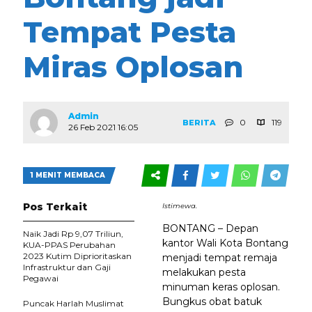
Tempat Pesta
Miras Oplosan
Admin
0
119
BERITA
26 Feb 2021 16:05
1 MENIT MEMBACA
Pos Terkait
Istimewa.
BONTANG – Depan
Naik Jadi Rp 9,07 Triliun,
kantor Wali Kota Bontang
KUA-PPAS Perubahan
2023 Kutim Diprioritaskan
menjadi tempat remaja
Infrastruktur dan Gaji
melakukan pesta
Pegawai
minuman keras oplosan.
Bungkus obat batuk
Puncak Harlah Muslimat