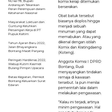
NU ke-78, Bupati
komix kerap ditemukan
Ardiansyah Tekankan
berserakan.
Peran Perempuan dalam
Ketahanan Nasional
Obat batuk tersebut
biasanya dioplos hingga
Masyarakat Loktuan dan
Guntung Keluhkan
menjadi sebuah
Persaingan Kerja di PT
minuman yang dapat
Pupuk Kaltim
memabukan. Atau yang
dikenal dengan istilah
Tahun Ajaran Baru 2022,
Jalan Bhayangkara
Komix dan Kratingdaeng
Bontang Macet Panjang
(Koteng).
Peringati Hardiknas 2022,
Anggota Komisi I DPRD
Wabup Kutim Kasmidi
Bontang, Rusli
Bulang Pimpin Upacara
menyayangkan tindakan
Batasi Kegiatan, Pemkot
remaja di kawasan
Bontang Keluarkan Surat
tersebut. Ia pun menilai
Edaran
pemerintah lalai dalam
melakukan pengawasan.
“Kalau ini terjadi, artinya
minim pengawasan. Hal