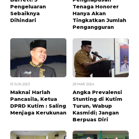
Pengeluaran
Tenaga Honorer
Sebaiknya
Hanya Akan
Dihindari
Tingkatkan Jumlah
Pengangguran
01 JUN 2023
29 MAR 2024
Maknai Harlah
Angka Prevalensi
Pancasila, Ketua
Stunting di Kutim
DPRD Kutim : Saling
Turun, Wabup
Menjaga Kerukunan
Kasmidi; Jangan
Berpuas Diri