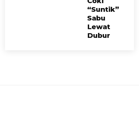
Coki
“Suntik”
Sabu
Lewat
Dubur