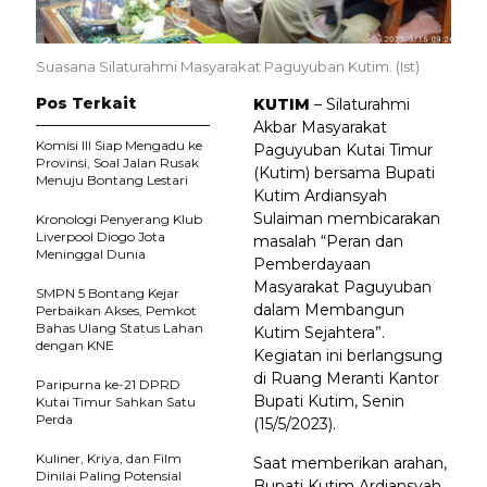
Suasana Silaturahmi Masyarakat Paguyuban Kutim. (Ist)
Pos Terkait
KUTIM
– Silaturahmi
Akbar Masyarakat
Komisi III Siap Mengadu ke
Paguyuban Kutai Timur
Provinsi, Soal Jalan Rusak
(Kutim) bersama Bupati
Menuju Bontang Lestari
Kutim Ardiansyah
Sulaiman membicarakan
Kronologi Penyerang Klub
Liverpool Diogo Jota
masalah “Peran dan
Meninggal Dunia
Pemberdayaan
Masyarakat Paguyuban
SMPN 5 Bontang Kejar
dalam Membangun
Perbaikan Akses, Pemkot
Bahas Ulang Status Lahan
Kutim Sejahtera”.
dengan KNE
Kegiatan ini berlangsung
di Ruang Meranti Kantor
Paripurna ke-21 DPRD
Bupati Kutim, Senin
Kutai Timur Sahkan Satu
Perda
(15/5/2023).
Kuliner, Kriya, dan Film
Saat memberikan arahan,
Dinilai Paling Potensial
Bupati Kutim Ardiansyah